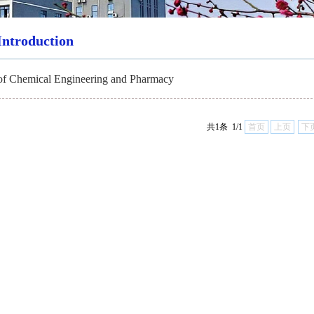
Introduction
 of Chemical Engineering and Pharmacy
共1条 1/1
首页
上页
下