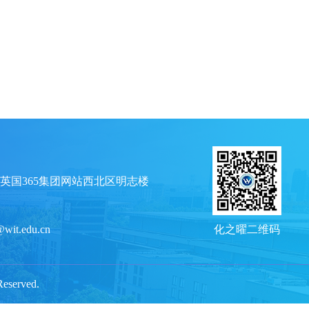
英国365集团网站西北区明志楼
@wit.edu.cn
化之曜二维码
served.