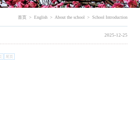
首页
>
English
>
About the school
>
School Introduction
2025-12-25
页
尾页