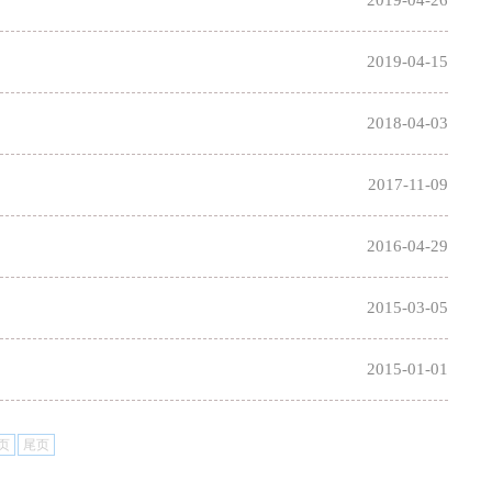
2019-04-26
2019-04-15
2018-04-03
2017-11-09
2016-04-29
2015-03-05
2015-01-01
页
尾页