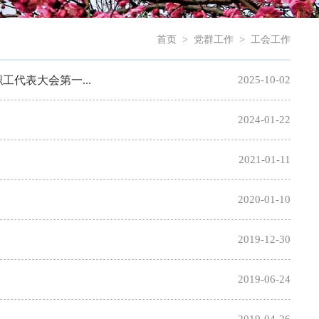
首页
>
党群工作
>
工会工作
代表大会第一...
2025-10-02
2024-01-22
2021-01-11
2020-01-10
2019-12-30
2019-06-24