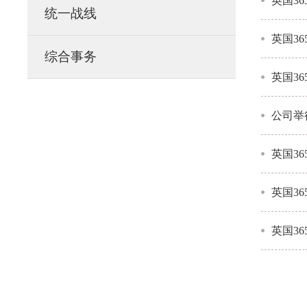
英国3
统一战线
英国3
综合事务
英国3
公司举
英国3
英国3
英国3