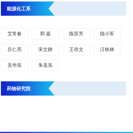
能源化工系
艾常春
郭 嘉
陈苏芳
陆小军
吕仁亮
宋文静
王存文
汪铁林
吴华东
朱圣东
药物研究院