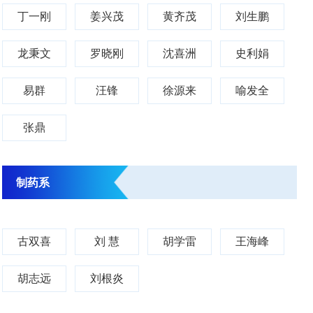
丁一刚
姜兴茂
黄齐茂
刘生鹏
龙秉文
罗晓刚
沈喜洲
史利娟
易群
汪锋
徐源来
喻发全
张鼎
制药系
古双喜
刘 慧
胡学雷
王海峰
胡志远
刘根炎