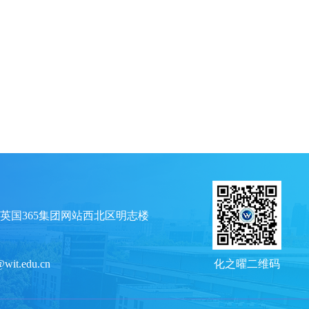
英国365集团网站西北区明志楼
@wit.edu.cn
化之曜二维码