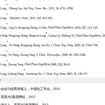
*
 Long
,
Yiheng Luo.
Ind. Eng. Chem. Res.
,
2011
, 50, 4752–4760.
*
 Long
.
Monatsh. Chem.
, 2011
, 142, 453–461.
*
 Long
,
Jing Li, Rongrong Zhang, Li Wan.
Fluid Phase Equilibria,
2010
, 297, 113–120.
*
i Ding, Rongrong Zhang,
Bingwen Long
,
Liying Liu, Haifeng Tu.
Fluid Phase Equilibria
,
2
*
 Long
,
Yu Wang, Rongrong Zhang, Jun Xu.
J. Chem. Eng. Data,
2009
, 54, 1764-1766.
*
 Long
,
Yu Wang, Zurong Yang.
J. Chem. Thermodyn.
,
2008
, 40, 1565-1568.
*
 Long
,
Zurong Yang
.
Fluid Phase Equilibria,
2008
, 226, 38-41.
*
 Long, Lisheng Wang
, Junsheng Wu.
J. Chem. Eng. Data,
2005, 50, 136-137.
誉
学会会刊优秀审稿人，中国化工学会，
2019
英国365集团网站，
2015
进个人，英国365集团网站，
2013