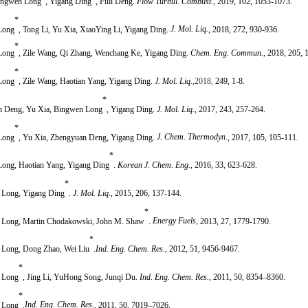
ingwen Long
, Yigang Ding
, Fuli Deng.
Flow Turbul. Combust.
, 2019, 102, 1053-1073.
*
Long
, Tong Li, Yu Xia, XiaoYing Li, Yigang Ding.
J. Mol. Liq.
, 2018, 272, 930-936.
*
Long
, Zile Wang, Qi Zhang, Wenchang Ke, Yigang Ding.
Chem. Eng. Commun.
,
2018, 205, 
*
Long
, Zile Wang, Haotian Yang, Yigang Ding.
J. Mol. Liq.
,
2018,
249, 1-8.
*
n Deng, Yu Xia,
Bingwen Long
,
Yigang Ding.
J. Mol. Liq.
, 2017,
243, 257-264.
*
Long
, Yu Xia, Zhengyuan Deng, Yigang Ding.
J. Chem. Thermodyn.
,
2017,
105, 105-111
.
*
Long
, Haotian Yang, Yigang Ding
.
Korean J. Chem. Eng.
,
2016,
33, 623-628.
*
 Long
, Yigang Ding
.
J. Mol. Liq.
, 2015,
206, 137-144.
*
 Long
, Martin Chodakowski, John M. Shaw
.
Energy Fuels,
2013,
27, 1779-1790.
*
 Long,
Dong Zhao, Wei Liu
.
Ind. Eng. Chem. Res.
, 2012,
51, 9456-9467.
*
 Long
,
Jing Li, YuHong Song, Junqi Du.
Ind. Eng. Chem. Res.
, 2011,
50, 8354–8360.
*
 Long
.
Ind. Eng. Chem. Res.
, 2011,
50, 7019–7026.