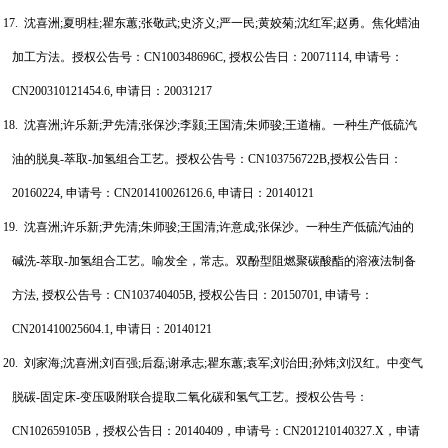
17.
沈喜洲
;
夏明桂
;
瞿东蕙
;
张敬武
;
史济义
;
严一民
;
黄姣菊
;
沈红军
;
赵勇
。焦化蜡油
加工方法。授权公告号：
CN100348696C,
授权公告日：
20071114,
申请号：
CN200310121454.6,
申请日：
20031217
18.
沈喜洲
;
许乐新
;
尹先清
;
张保沙
;
李颢
;
王国清
;
朱
师骏
;
王道楠
。一种生产低硫汽
油的脱臭
-
萃取
-
加氢组合工艺。授权公告号：
CN103756722B,
授权公告日：
20160224,
申请号：
CN201410026126.6,
申请日：
20140121
19.
沈喜洲
;
许乐新
;
尹先清
;
朱师骏
;
王国清
;
许意成
;
张保沙
。一种生产低硫汽油的
碱洗
-
萃取
-
加氢组合工艺
。喻发全，常志。双酚型阻燃聚碳酸酯的溶液法制备
方法
,
授权公告号：
CN103740405B,
授权公告日：
20150701,
申请号：
CN201410025604.1,
申请日：
20140121
20.
刘家海
;
沈喜洲
;
刘百强
;
后磊
;
谢承志
;
瞿东蕙
;
袁军
;
刘治田
;
孙炜
;
刘汉红
。中变气
脱碳
-
固定床
-
变压吸附联合提取二氧化碳和氢气工艺。授权公告号：
CN102659105B
，授权公告日：
20140409
，申请号：
CN201210140327.X
，申请