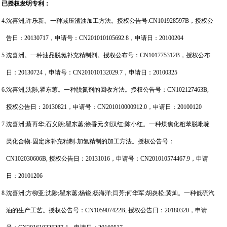
已授权发明专利：
4.
沈喜洲
;
许乐新
。一种减压渣油加工方法。授权公告号
:CN101928597B
，授权公
告日：
20130717
，申请号：
CN201010105692.8
，申请日：
20100204
5.
沈喜洲。一种油品脱氮补充精制剂。
授权公布号：
CN101775312B
，授权公布
日：
20130724
，申请号：
CN201010132029.7
，申请日：
20100325
6.
沈喜洲
;
沈陟
;
瞿东蕙
。一种脱氮剂的回收方法。授权公告号：
CN102127463B,
授权公告日：
20130821
，申请号：
CN201010000912.0
，申请日：
20100120
7.
沈喜洲
;
蔡再华
;
石义朗
;
瞿东蕙
;
徐香元
;
刘汉红
;
陈小红
。一种煤焦化粗苯脱吡啶
类化合物
-
固定床补充精制
-
加氢精制的加工方法。授权公告号：
CN102030606B,
授权公告日：
20131016
，
申请号：
CN201010574467.9
，申请
日：
20101206
8.
沈喜洲
;
方柳亚
;
沈陟
;
瞿东蕙
;
杨锐
;
杨海洋
;
闫芳
;
何华军
;
胡炎松
;
黄灿
。一种低硫汽
油的生产工艺。授权公告号：
CN105907422B,
授权公告日：
20180320
，申请