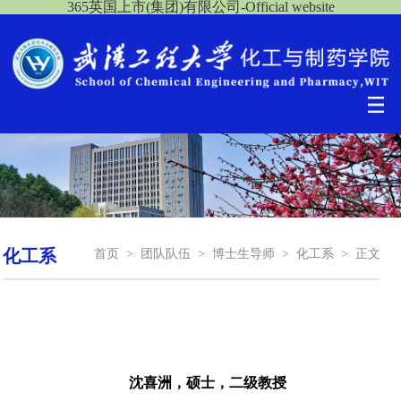
365英国上市(集团)有限公司-Official website
化工系
首页
>
团队队伍
>
博士生导师
>
化工系
>
正文
沈喜洲，
硕士，二级教授