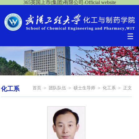
365英国上市(集团)有限公司-Official website
化工系
首页
>
团队队伍
>
硕士生导师
>
化工系
>
正文