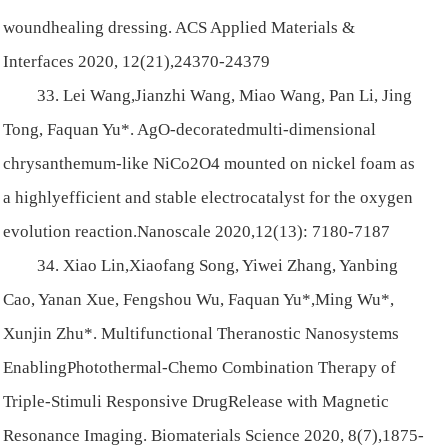
woundhealing dressing. ACS Applied Materials &
Interfaces 2020, 12(21),24370-24379
33. Lei Wang,Jianzhi Wang, Miao Wang, Pan Li, Jing
Tong, Faquan Yu*. AgO-decoratedmulti-dimensional
chrysanthemum-like NiCo2O4 mounted on nickel foam as
a highlyefficient and stable electrocatalyst for the oxygen
evolution reaction.Nanoscale 2020,12(13): 7180-7187
34. Xiao Lin,Xiaofang Song, Yiwei Zhang, Yanbing
Cao, Yanan Xue, Fengshou Wu, Faquan Yu*,Ming Wu*,
Xunjin Zhu*. Multifunctional Theranostic Nanosystems
EnablingPhotothermal-Chemo Combination Therapy of
Triple-Stimuli Responsive DrugRelease with Magnetic
Resonance Imaging. Biomaterials Science 2020, 8(7),1875-