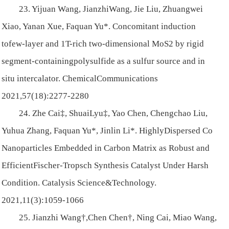
23. Yijuan Wang, JianzhiWang, Jie Liu, Zhuangwei
Xiao, Yanan Xue, Faquan Yu*. Concomitant induction
tofew-layer and 1T-rich two-dimensional MoS2 by rigid
segment-containingpolysulfide as a sulfur source and in
situ intercalator. ChemicalCommunications
2021,57(18):2277-2280
24. Zhe Cai‡, ShuaiLyu‡, Yao Chen, Chengchao Liu,
Yuhua Zhang, Faquan Yu*, Jinlin Li*. HighlyDispersed Co
Nanoparticles Embedded in Carbon Matrix as Robust and
EfficientFischer-Tropsch Synthesis Catalyst Under Harsh
Condition. Catalysis Science&Technology.
2021,11(3):1059-1066
25. Jianzhi Wang†,Chen Chen†, Ning Cai, Miao Wang,