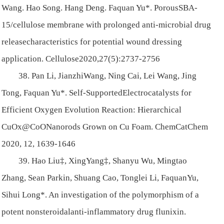
Wang. Hao Song. Hang Deng. Faquan Yu*. PorousSBA-
15/cellulose membrane with prolonged anti-microbial drug
releasecharacteristics for potential wound dressing
application. Cellulose2020,27(5):2737-2756
38. Pan Li, JianzhiWang, Ning Cai, Lei Wang, Jing
Tong, Faquan Yu*. Self-SupportedElectrocatalysts for
Efficient Oxygen Evolution Reaction: Hierarchical
CuOx@CoONanorods Grown on Cu Foam. ChemCatChem
2020, 12, 1639-1646
39. Hao Liu‡, XingYang‡, Shanyu Wu, Mingtao
Zhang, Sean Parkin, Shuang Cao, Tonglei Li, FaquanYu,
Sihui Long*. An investigation of the polymorphism of a
potent nonsteroidalanti-inflammatory drug flunixin.