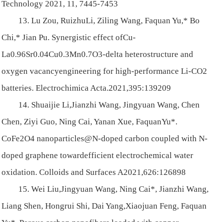
Technology 2021, 11, 7445-7453
13. Lu Zou, RuizhuLi, Ziling Wang, Faquan Yu,* Bo
Chi,* Jian Pu. Synergistic effect ofCu-
La0.96Sr0.04Cu0.3Mn0.7O3-delta heterostructure and
oxygen vacancyengineering for high-performance Li-CO2
batteries. Electrochimica Acta.2021,395:139209
14. Shuaijie Li,Jianzhi Wang, Jingyuan Wang, Chen
Chen, Ziyi Guo, Ning Cai, Yanan Xue, FaquanYu*.
CoFe2O4 nanoparticles@N-doped carbon coupled with N-
doped graphene towardefficient electrochemical water
oxidation. Colloids and Surfaces A2021,626:126898
15. Wei Liu,Jingyuan Wang, Ning Cai*, Jianzhi Wang,
Liang Shen, Hongrui Shi, Dai Yang,Xiaojuan Feng, Faquan