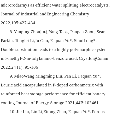
microrodarrays as efficient water splitting electrocatalysts.
Journal of Industrial andEngineering Chemistry
2022,105:427-434
8. Yunping Zhoujin‡,Yang Tao‡, Panpan Zhou, Sean
Parkin, Tonglei Li,Ju Guo, Faquan Yu*, SihuiLong*.
Double substitution leads to a highly polymorphic system
in5-methyl-2-m-tolylamino-benzoic acid. CrystEngComm
2022,24 (1): 95-106
9. MiaoWang,Mingming Liu, Pan Li, Faquan Yu*.
Lauric acid encapsulated in P-doped carbonmatrix with
reinforced heat storage performance for efficient battery
cooling.Journal of Energy Storage 2021,44B:103461
10. Jie Liu, Lin Li,Zitong Zhao, Faquan Yu*. Porous