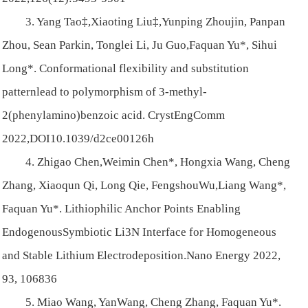
3. Yang Tao‡,Xiaoting Liu‡,Yunping Zhoujin, Panpan
Zhou, Sean Parkin, Tonglei Li, Ju Guo,Faquan Yu*, Sihui
Long*. Conformational flexibility and substitution
patternlead to polymorphism of 3-methyl-
2(phenylamino)benzoic acid. CrystEngComm
2022,DOI10.1039/d2ce00126h
4. Zhigao Chen,Weimin Chen*, Hongxia Wang, Cheng
Zhang, Xiaoqun Qi, Long Qie, FengshouWu,Liang Wang*,
Faquan Yu*. Lithiophilic Anchor Points Enabling
EndogenousSymbiotic Li3N Interface for Homogeneous
and Stable Lithium Electrodeposition.Nano Energy 2022,
93, 106836
5. Miao Wang, YanWang, Cheng Zhang, Faquan Yu*.