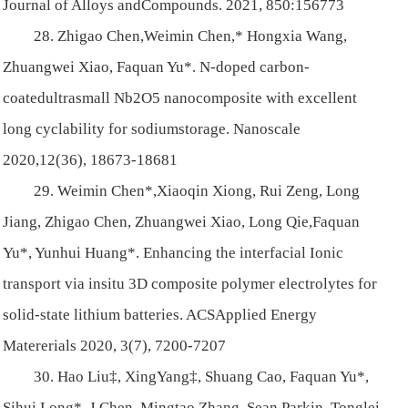
Journal of Alloys andCompounds. 2021, 850:156773
28. Zhigao Chen,Weimin Chen,* Hongxia Wang,
Zhuangwei Xiao, Faquan Yu*. N-doped carbon-
coatedultrasmall Nb2O5 nanocomposite with excellent
long cyclability for sodiumstorage. Nanoscale
2020,12(36), 18673-18681
29. Weimin Chen*,Xiaoqin Xiong, Rui Zeng, Long
Jiang, Zhigao Chen, Zhuangwei Xiao, Long Qie,Faquan
Yu*, Yunhui Huang*. Enhancing the interfacial Ionic
transport via insitu 3D composite polymer electrolytes for
solid-state lithium batteries. ACSApplied Energy
Matererials 2020, 3(7), 7200-7207
30. Hao Liu‡, XingYang‡, Shuang Cao, Faquan Yu*,
Sihui Long*, J Chen, Mingtao Zhang, Sean Parkin, Tonglei