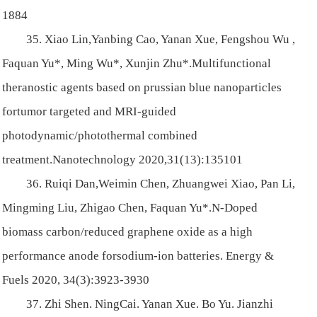
1884
35. Xiao Lin,Yanbing Cao, Yanan Xue, Fengshou Wu ,
Faquan Yu*, Ming Wu*, Xunjin Zhu*.Multifunctional
theranostic agents based on prussian blue nanoparticles
fortumor targeted and MRI-guided
photodynamic/photothermal combined
treatment.Nanotechnology 2020,31(13):135101
36. Ruiqi Dan,Weimin Chen, Zhuangwei Xiao, Pan Li,
Mingming Liu, Zhigao Chen, Faquan Yu*.N-Doped
biomass carbon/reduced graphene oxide as a high
performance anode forsodium-ion batteries. Energy &
Fuels 2020, 34(3):3923-3930
37. Zhi Shen. NingCai. Yanan Xue. Bo Yu. Jianzhi