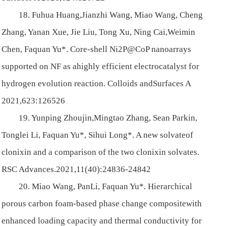
18. Fuhua Huang,Jianzhi Wang, Miao Wang, Cheng
Zhang, Yanan Xue, Jie Liu, Tong Xu, Ning Cai,Weimin
Chen, Faquan Yu*. Core-shell Ni2P@CoP nanoarrays
supported on NF as ahighly efficient electrocatalyst for
hydrogen evolution reaction. Colloids andSurfaces A
2021,623:126526
19. Yunping Zhoujin,Mingtao Zhang, Sean Parkin,
Tonglei Li, Faquan Yu*, Sihui Long*. A new solvateof
clonixin and a comparison of the two clonixin solvates.
RSC Advances.2021,11(40):24836-24842
20. Miao Wang, PanLi, Faquan Yu*. Hierarchical
porous carbon foam-based phase change compositewith
enhanced loading capacity and thermal conductivity for