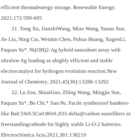
efficient thermalenergy storage. Renewable Energy.
2021,172:599-605
21. Tong Xu, JianzhiWang, Miao Wang, Yanan Xue,
Jie Liu, Ning Cai, Weimin Chen, Fuhua Huang, XugenLi,
Faquan Yu*. Ni(OH)2-Ag hybrid nanosheet array with
ultralow Ag loading as ahighly efficient and stable
electrocatalyst for hydrogen evolution reaction.New
Journal of Chemistry. 2021,45(30):13286-13292
22. Lu Zou, ShuaiGuo, Ziling Wang, Mingjie Sun,
Faquan Yu*, Bo Chi,* Jian Pu. Facile synthesisof bamboo-
like Ba0.5Sr0.5Co0.8Fe0.2O3-delta@carbon nanofibers as
freestandingcathode for highly stable Li-O-2 batteries.
Electrochimica Acta.2021,381:138219