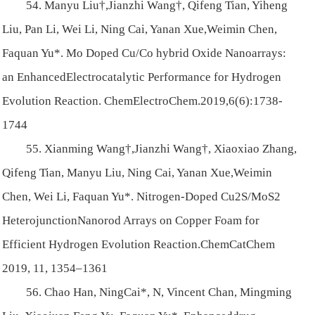
54. Manyu Liu†,Jianzhi Wang†, Qifeng Tian, Yiheng
Liu, Pan Li, Wei Li, Ning Cai, Yanan Xue,Weimin Chen,
Faquan Yu*. Mo Doped Cu/Co hybrid Oxide Nanoarrays:
an EnhancedElectrocatalytic Performance for Hydrogen
Evolution Reaction. ChemElectroChem.2019,6(6):1738-
1744
55. Xianming Wang†,Jianzhi Wang†, Xiaoxiao Zhang,
Qifeng Tian, Manyu Liu, Ning Cai, Yanan Xue,Weimin
Chen, Wei Li, Faquan Yu*. Nitrogen-Doped Cu2S/MoS2
HeterojunctionNanorod Arrays on Copper Foam for
Efficient Hydrogen Evolution Reaction.ChemCatChem
2019, 11, 1354–1361
56. Chao Han, NingCai*, N, Vincent Chan, Mingming