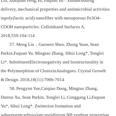
Liu, Xiaojuan Feng,Yu, Faquan Yu*. Enhanceddrug
delivery, mechanical properties and antimicrobial activities
inpoly(lactic acid) nanofiber with mesoporous Fe3O4-
COOH nanoparticles. Colloidsand Surfaces A,
2018,559:104-114
57. Meng Liu，Guowen Shen, Zhong Yuan, Sean
Parkin,Faquan Yu, Mingtao Zhang, Sihui Long*, Tonglei
Li*. SubstituentElectronegativity and Isostructurality in
the Polymorphism of ClonixinAnalogues. Crystal Growth
& Design. 2018,18(11):7006-7014
58. Pengyun Yue,Caiqiao Dong, Mingtao Zhang,
Danrui Xu, Sean Parkin, Tonglei Li, Conggang Li,Faquan
Yu*, Sihui Long*. Zwitterion formation and
subsequentcarboxylate-pyridinium NH synthon generation