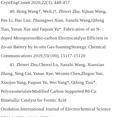
CrystEngComm 2020,22(3): 448-457
40. Hong Wang†, WeiLi†, Zhiwei Zhu, Yijuan Wang,
Pan Li, Hao Luo, Zhuangwei Xiao, Jianzhi Wang,Qifeng
Tian, Yanan Xue and Faquan Yu*. Fabrication of an N-
doped MesoporousBio-carbon Electrocatalyst Efficient in
Zn-air Battery by In-situ Gas-foamingStrategy. Chemical
Communications 2019,55(100), 15117-15120
41. Zhiwei Zhu,Chenxi Lu, Jianzhi Wang, Xiaoxiao
Zhang, Ning Cai, Yanan Xue, Weimin Chen,Zhiguo Yan,
Xiaojun Yang, Faquan Yu, Wei Yang*, Qifeng Tian*.
PolyoxometalateModified Carbon Supported Pd-Cu
Bimetallic Catalyst for Formic Acid
Oxidation.International Journal of Electrochemical Science