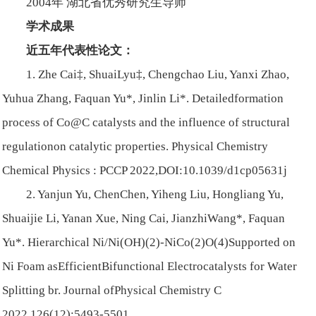
2004年 湖北省优秀研究生导师
学术成果
近五年代表性论文：
1. Zhe Cai‡, ShuaiLyu‡, Chengchao Liu, Yanxi Zhao,
Yuhua Zhang, Faquan Yu*, Jinlin Li*. Detailedformation
process of Co@C catalysts and the influence of structural
regulationon catalytic properties. Physical Chemistry
Chemical Physics : PCCP 2022,DOI:10.1039/d1cp05631j
2. Yanjun Yu, ChenChen, Yiheng Liu, Hongliang Yu,
Shuaijie Li, Yanan Xue, Ning Cai, JianzhiWang*, Faquan
Yu*. Hierarchical Ni/Ni(OH)(2)-NiCo(2)O(4)Supported on
Ni Foam asEfficientBifunctional Electrocatalysts for Water
Splitting br. Journal ofPhysical Chemistry C
2022,126(12):5493-5501