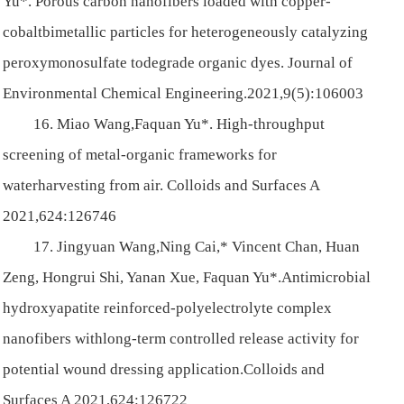
Yu*. Porous carbon nanofibers loaded with copper-
cobaltbimetallic particles for heterogeneously catalyzing
peroxymonosulfate todegrade organic dyes. Journal of
Environmental Chemical Engineering.2021,9(5):106003
16. Miao Wang,Faquan Yu*. High-throughput
screening of metal-organic frameworks for
waterharvesting from air. Colloids and Surfaces A
2021,624:126746
17. Jingyuan Wang,Ning Cai,* Vincent Chan, Huan
Zeng, Hongrui Shi, Yanan Xue, Faquan Yu*.Antimicrobial
hydroxyapatite reinforced-polyelectrolyte complex
nanofibers withlong-term controlled release activity for
potential wound dressing application.Colloids and
Surfaces A 2021,624:126722