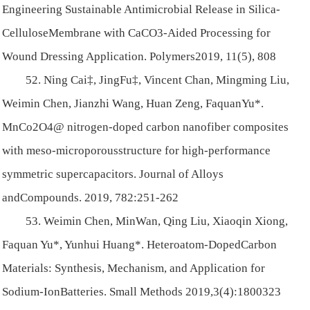
Engineering Sustainable Antimicrobial Release in Silica-
CelluloseMembrane with CaCO3-Aided Processing for
Wound Dressing Application. Polymers2019, 11(5), 808
52. Ning Cai‡, JingFu‡, Vincent Chan, Mingming Liu,
Weimin Chen, Jianzhi Wang, Huan Zeng, FaquanYu*.
MnCo2O4@ nitrogen-doped carbon nanofiber composites
with meso-microporousstructure for high-performance
symmetric supercapacitors. Journal of Alloys
andCompounds. 2019, 782:251-262
53. Weimin Chen, MinWan, Qing Liu, Xiaoqin Xiong,
Faquan Yu*, Yunhui Huang*. Heteroatom-DopedCarbon
Materials: Synthesis, Mechanism, and Application for
Sodium-IonBatteries. Small Methods 2019,3(4):1800323