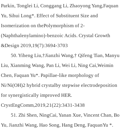
Parkin, Tonglei Li, Conggang Li, Zhaoyong Yang,Faquan
Yu, Sihui Long*. Effect of Substituent Size and
Isomerization on thePolymorphism of 2-
(Naphthalenylamino)-benzoic Acids. Crystal Growth
&Design 2019,19(7):3694-3703
50. Yiheng Liu,†Jianzhi Wang,† Qifeng Tian, Manyu
Liu, Xianming Wang, Pan Li, Wei Li, Ning Cai,Weimin
Chen, Faquan Yu*. Papillae-like morphology of
Ni/Ni(OH)2 hybrid crystalby stepwise electrodeposition
for synergistically improved HER.
CrystEngComm,2019,21(22):3431-3438
51. Zhi Shen, NingCai, Yanan Xue, Vincent Chan, Bo
Yu, Jianzhi Wang, Hao Song, Hang Deng, FaquanYu *.