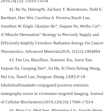
2019,14(12): 11019-11034
42. Bo Yu, DalongNi, Zachary T. Rosenkrans, Todd E.
Barnhart, Hao Wei, Carolina A. Ferreira,Xiaoli Lan,
Jonathan W. Engle, Qianjun He*, Faquan Yu, Weibo Cai*.
A"Missile-Detonation" Strategy to Precisely Supply and
EfficientlyAmplify Cerenkov Radiation Energy for Cancer
Theranostics. Advanced Materials2019, 31(52):1904894
43. Fan Liu, BiaoZhao, Xiaotian Xia, Jiarui Yan,
Faquan Yu, Guoping Yan*, Jia Hu, Si Chen,Yufang Wang,
Hui Liu, Xiaoli Lan, Yongxue Zhang. (AlF)-F-18
labeledsulfonamide-conjugated positron emission
tomography tracer in vivotumor-targeted imaging. Journal
of Cellular Biochemistry2019,120(10):17006-17014
44. Ning Cai, MeiChen, Mingming Liu, Jianzhi Wang,