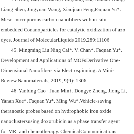
Liang Shen, Jingyuan Wang, Xiaojuan Feng,Faquan Yu*.
Meso-microporous carbon nanofibers with in-situ
embedded Conanoparticles for catalytic oxidization of azo
dyes. Journal of MolecularLiquids 2019,289:11106
45. Mingming Liu,Ning Cai*, V. Chan*, Faquan Yu*.
Development and Applications of MOFsDerivative One-
Dimensional Nanofibers via Electrospinning: A Mini-
Review.Nanomaterials, 2019, 9(9): 1306
46. Yanbing Cao†,Juan Min†, Dongye Zheng, Jiong Li,
Yanan Xue*, Faquan Yu*, Ming Wu*.Vehicle-saving
theranostic probes based on hydrophobic iron oxide
nanoclustersusing doxorubicin as a phase transfer agent
for MRI and chemotherapy. ChemicalCommunications