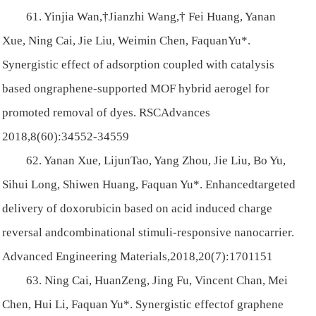
61. Yinjia Wan,†Jianzhi Wang,† Fei Huang, Yanan
Xue, Ning Cai, Jie Liu, Weimin Chen, FaquanYu*.
Synergistic effect of adsorption coupled with catalysis
based ongraphene-supported MOF hybrid aerogel for
promoted removal of dyes. RSCAdvances
2018,8(60):34552-34559
62. Yanan Xue, LijunTao, Yang Zhou, Jie Liu, Bo Yu,
Sihui Long, Shiwen Huang, Faquan Yu*. Enhancedtargeted
delivery of doxorubicin based on acid induced charge
reversal andcombinational stimuli-responsive nanocarrier.
Advanced Engineering Materials,2018,20(7):1701151
63. Ning Cai, HuanZeng, Jing Fu, Vincent Chan, Mei
Chen, Hui Li, Faquan Yu*. Synergistic effectof graphene