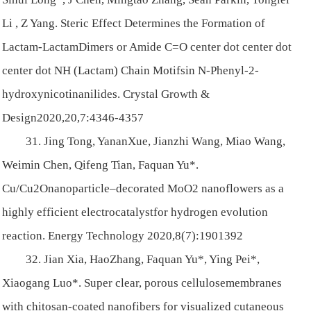
Li , Z Yang. Steric Effect Determines the Formation of
Lactam-LactamDimers or Amide C=O center dot center dot
center dot NH (Lactam) Chain Motifsin N-Phenyl-2-
hydroxynicotinanilides. Crystal Growth &
Design2020,20,7:4346-4357
31. Jing Tong, YananXue, Jianzhi Wang, Miao Wang,
Weimin Chen, Qifeng Tian, Faquan Yu*.
Cu/Cu2Onanoparticle–decorated MoO2 nanoflowers as a
highly efficient electrocatalystfor hydrogen evolution
reaction. Energy Technology 2020,8(7):1901392
32. Jian Xia, HaoZhang, Faquan Yu*, Ying Pei*,
Xiaogang Luo*. Super clear, porous cellulosemembranes
with chitosan-coated nanofibers for visualized cutaneous