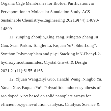
Organic Cage Membranes for Biofuel Purificationvia
Pervaporation: A Molecular Simulation Study. ACS
Sustainable Chemistry&Engineering 2021,9(44):14890-
14899
11. Yunping Zhoujin,Xing Yang, Mingtao Zhang Ju
Guo, Sean Parkin, Tonglei Li, Faquan Yu*, SihuiLong*.
Synthon Polymorphism and pi-pi Stacking inN-Phenyl-2-
hydroxynicotinanilides. Crystal Growth& Design
2021,21(11):6155-6165
12. Yijuan Wang,Ziyi Guo, Jianzhi Wang, Ningbo Yu,
Yanan Xue, Faquan Yu*. Polysulfide inducedsynthesis of
Mo doped NiSx based on solid nanoplate arrays for
efficient oxygenevolution catalysis. Catalysis Science &