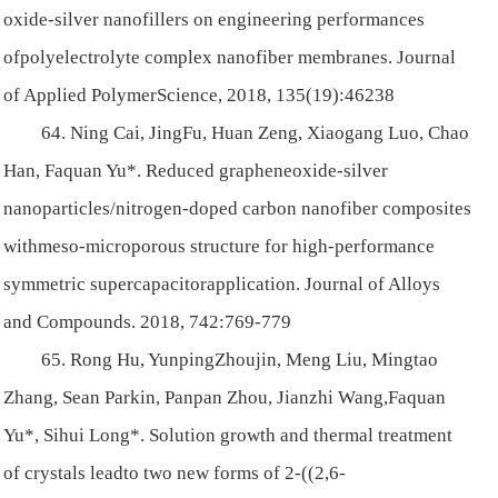
oxide-silver nanofillers on engineering performances
ofpolyelectrolyte complex nanofiber membranes. Journal
of Applied PolymerScience, 2018, 135(19):46238
64. Ning Cai, JingFu, Huan Zeng, Xiaogang Luo, Chao
Han, Faquan Yu*. Reduced grapheneoxide-silver
nanoparticles/nitrogen-doped carbon nanofiber composites
withmeso-microporous structure for high-performance
symmetric supercapacitorapplication. Journal of Alloys
and Compounds. 2018, 742:769-779
65. Rong Hu, YunpingZhoujin, Meng Liu, Mingtao
Zhang, Sean Parkin, Panpan Zhou, Jianzhi Wang,Faquan
Yu*, Sihui Long*. Solution growth and thermal treatment
of crystals leadto two new forms of 2-((2,6-