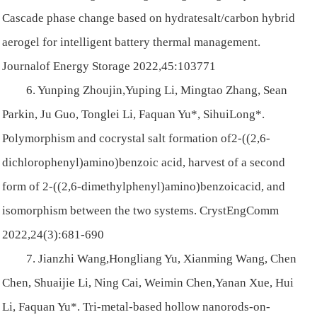
Cascade phase change based on hydratesalt/carbon hybrid
aerogel for intelligent battery thermal management.
Journalof Energy Storage 2022,45:103771
6. Yunping Zhoujin,Yuping Li, Mingtao Zhang, Sean
Parkin, Ju Guo, Tonglei Li, Faquan Yu*, SihuiLong*.
Polymorphism and cocrystal salt formation of2-((2,6-
dichlorophenyl)amino)benzoic acid, harvest of a second
form of 2-((2,6-dimethylphenyl)amino)benzoicacid, and
isomorphism between the two systems. CrystEngComm
2022,24(3):681-690
7. Jianzhi Wang,Hongliang Yu, Xianming Wang, Chen
Chen, Shuaijie Li, Ning Cai, Weimin Chen,Yanan Xue, Hui
Li, Faquan Yu*. Tri-metal-based hollow nanorods-on-