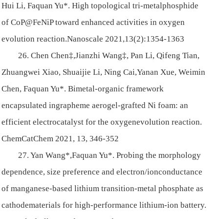
Hui Li, Faquan Yu*. High topological tri-metalphosphide
of CoP@FeNiP toward enhanced activities in oxygen
evolution reaction.Nanoscale 2021,13(2):1354-1363
26. Chen Chen‡,Jianzhi Wang‡, Pan Li, Qifeng Tian,
Zhuangwei Xiao, Shuaijie Li, Ning Cai,Yanan Xue, Weimin
Chen, Faquan Yu*. Bimetal-organic framework
encapsulated ingrapheme aerogel-grafted Ni foam: an
efficient electrocatalyst for the oxygenevolution reaction.
ChemCatChem 2021, 13, 346-352
27. Yan Wang*,Faquan Yu*. Probing the morphology
dependence, size preference and electron/ionconductance
of manganese-based lithium transition-metal phosphate as
cathodematerials for high-performance lithium-ion battery.