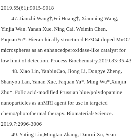
2019,55(61):9015-9018
47. Jianzhi Wang†,Fei Huang†, Xianming Wang,
Yinjia Wan, Yanan Xue, Ning Cai, Weimin Chen,
FaquanYu*. Hierarchically structured Fe3O4-doped MnO2
microspheres as an enhancedperoxidase-like catalyst for
low limit of detection. Process Biochemistry.2019,83:35-43
48. Xiao Lin, YanbinCao, Jiong Li, Dongye Zheng,
Shanyou Lan, Yanan Xue, Faquan Yu*, Ming Wu*,Xunjin
Zhu*. Folic acid-modified Prussian blue/polydopamine
nanoparticles as anMRI agent for use in targeted
chemo/photothermal therapy. BiomaterialsScience.
2019,7:2996-3006
49. Yuting Liu,Mingtao Zhang, Danrui Xu, Sean