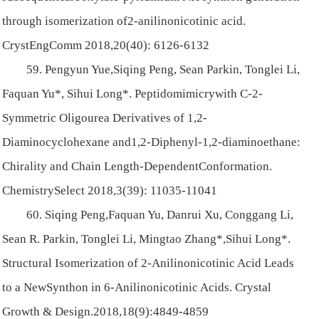
through isomerization of2-anilinonicotinic acid.
CrystEngComm 2018,20(40): 6126-6132
59. Pengyun Yue,Siqing Peng, Sean Parkin, Tonglei Li,
Faquan Yu*, Sihui Long*. Peptidomimicrywith C-2-
Symmetric Oligourea Derivatives of 1,2-
Diaminocyclohexane and1,2-Diphenyl-1,2-diaminoethane:
Chirality and Chain Length-DependentConformation.
ChemistrySelect 2018,3(39): 11035-11041
60. Siqing Peng,Faquan Yu, Danrui Xu, Conggang Li,
Sean R. Parkin, Tonglei Li, Mingtao Zhang*,Sihui Long*.
Structural Isomerization of 2-Anilinonicotinic Acid Leads
to a NewSynthon in 6-Anilinonicotinic Acids. Crystal
Growth & Design.2018,18(9):4849-4859