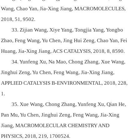
Wang, Chao Yan, Jia-Xing Jiang, MACROMOLECULES,
2018, 51, 9502.
33. Zijian Wang, Xiye Yang, Tongjia Yang, Yongbo
Zhao, Feng Wang, Yu Chen, Jing Hui Zeng, Chao Yan, Fei
Huang, Jia-Xing Jiang, ACS CATALYSIS, 2018, 8, 8590.
34. Yunfeng Xu, Na Mao, Chong Zhang, Xue Wang,
Jinghui Zeng, Yu Chen, Feng Wang, Jia-Xing Jiang,
APPLIED CATALYSIS B-ENVIRONMENTAL, 2018, 228,
1.
35. Xue Wang, Chong Zhang, Yunfeng Xu, Qian He,
Pan Mu, Yu Chen, Jinghui Zeng, Feng Wang, Jia-Xing
Jiang, MACROMOLECULAR CHEMISTRY AND
PHYSICS, 2018, 219, 1700524.