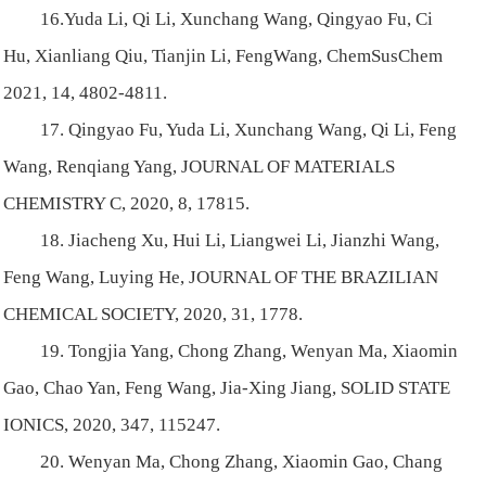
16.Yuda Li, Qi Li, Xunchang Wang, Qingyao Fu, Ci
Hu, Xianliang Qiu, Tianjin Li, FengWang, ChemSusChem
2021, 14, 4802-4811.
17. Qingyao Fu, Yuda Li, Xunchang Wang, Qi Li, Feng
Wang, Renqiang Yang, JOURNAL OF MATERIALS
CHEMISTRY C, 2020, 8, 17815.
18. Jiacheng Xu, Hui Li, Liangwei Li, Jianzhi Wang,
Feng Wang, Luying He, JOURNAL OF THE BRAZILIAN
CHEMICAL SOCIETY, 2020, 31, 1778.
19. Tongjia Yang, Chong Zhang, Wenyan Ma, Xiaomin
Gao, Chao Yan, Feng Wang, Jia-Xing Jiang, SOLID STATE
IONICS, 2020, 347, 115247.
20. Wenyan Ma, Chong Zhang, Xiaomin Gao, Chang