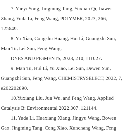
7. Yueyi Song, Jingming Tang, Yuxuan Qi, Jiawei
Zhang, Yuda Li, Feng Wang, POLYMER, 2023, 266,
125649.
8. Yu Xiao, Congshu Huang, Hui Li, Guangzhi Sun,
Man Tu, Lei Sun, Feng Wang,
DYES AND PIGMENTS, 2023, 210, 111027.
9. Man Tu, Hui Li, Yu Xiao, Lei Sun, Dewen Sun,
Guangzhi Sun, Feng Wang, CHEMISTRYSELECT, 2022, 7,
e202202890.
10.Yuxiang Liu, Jun Wu, and Feng Wang, Applied
Catalysis B: Environmental 2022,307, 121144.
11. Yuda Li, Huaxiang Xiang, Jingyu Wang, Bowen
Gao, Jingming Tang, Cong Xiao, Xunchang Wang, Feng