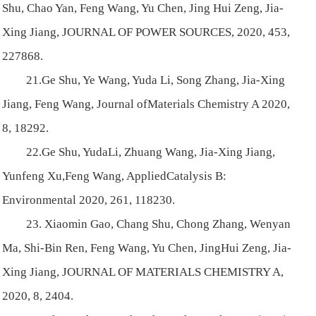
Shu, Chao Yan, Feng Wang, Yu Chen, Jing Hui Zeng, Jia-
Xing Jiang, JOURNAL OF POWER SOURCES, 2020, 453,
227868.
21.Ge Shu, Ye Wang, Yuda Li, Song Zhang, Jia-Xing
Jiang, Feng Wang, Journal ofMaterials Chemistry A 2020,
8, 18292.
22.Ge Shu, YudaLi, Zhuang Wang, Jia-Xing Jiang,
Yunfeng Xu,Feng Wang, AppliedCatalysis B:
Environmental 2020, 261, 118230.
23. Xiaomin Gao, Chang Shu, Chong Zhang, Wenyan
Ma, Shi-Bin Ren, Feng Wang, Yu Chen, JingHui Zeng, Jia-
Xing Jiang, JOURNAL OF MATERIALS CHEMISTRY A,
2020, 8, 2404.