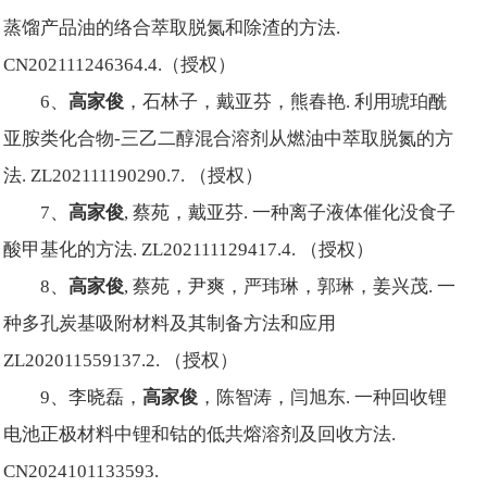
蒸馏产品油的络合萃取脱氮和除渣的方法.
CN202111246364.4.（授权）
6、
高家俊
，石林子，戴亚芬，熊春艳. 利用琥珀酰
亚胺类化合物-三乙二醇混合溶剂从燃油中萃取脱氮的方
法. ZL202111190290.7. （授权）
7、
高家俊
, 蔡苑，戴亚芬. 一种离子液体催化没食子
酸甲基化的方法. ZL202111129417.4. （授权）
8、
高家俊
, 蔡苑，尹爽，严玮琳，郭琳，姜兴茂. 一
种多孔炭基吸附材料及其制备方法和应用
ZL202011559137.2. （授权）
9、李晓磊，
高家俊
，陈智涛，闫旭东. 一种回收锂
电池正极材料中锂和钴的低共熔溶剂及回收方法.
CN2024101133593.