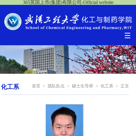
365英国上市(集团)有限公司-Official website
化工系
首页
>
团队队伍
>
硕士生导师
>
化工系
>
正文