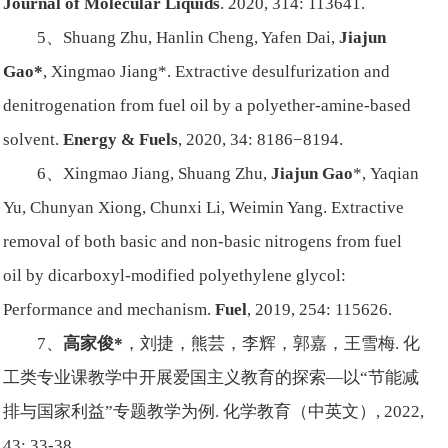
Journal of Molecular Liquids
. 2020, 314: 113641.
5、Shuang Zhu, Hanlin Cheng, Yafen Dai,
Jiajun
Gao
*
, Xingmao Jiang*. Extractive desulfurization and
denitrogenation from fuel oil by a polyether-amine-based
solvent.
Energy & Fuels
, 2020, 34: 8186−8194.
6、Xingmao Jiang, Shuang Zhu,
Jiajun Gao
*,
Yaqian
Yu, Chunyan Xiong, Chunxi Li, Weimin Yang. Extractive
removal of both basic and non-basic nitrogens from fuel
oil by dicarboxyl-modified polyethylene glycol:
Performance and mechanism.
Fuel
, 2019, 254: 115626.
7、
高家俊
*
，刘捷，熊芸，李辉，郭嘉，王雪梅. 化
工类专业课教学中开展爱国主义教育的探索—以“节能减
排与国家利益”专题教学为例. 化学教育（中英文）, 2022,
43: 33-38.