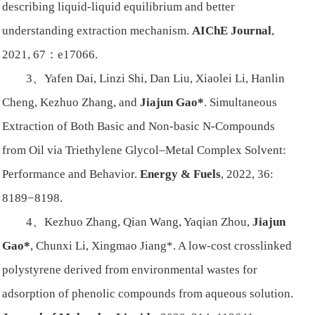
describing liquid-liquid equilibrium and better
understanding extraction mechanism.
AIChE Journal
,
2021, 67：e17066.
3、Yafen Dai, Linzi Shi, Dan Liu, Xiaolei Li, Hanlin
Cheng, Kezhuo Zhang, and
Jiajun Gao*
. Simultaneous
Extraction of Both Basic and Non-basic N-Compounds
from Oil via Triethylene Glycol–Metal Complex Solvent:
Performance and Behavior.
Energy & Fuels
, 2022, 36:
8189−8198.
4、Kezhuo Zhang, Qian Wang, Yaqian Zhou,
Jiajun
Gao
*
, Chunxi Li, Xingmao Jiang*. A low-cost crosslinked
polystyrene derived from environmental wastes for
adsorption of phenolic compounds from aqueous solution.