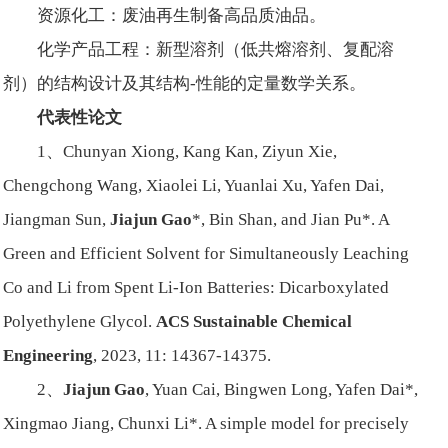
资源化工：废油再生制备高品质油品。
化学产品工程：新型溶剂（低共熔溶剂、复配溶
剂）的结构设计及其结构-性能的定量数学关系。
代表性论文
1、Chunyan Xiong, Kang Kan, Ziyun Xie,
Chengchong Wang, Xiaolei Li, Yuanlai Xu, Yafen Dai,
Jiangman Sun,
Jiajun Gao
*, Bin Shan, and Jian Pu*. A
Green and Efficient Solvent for Simultaneously Leaching
Co and Li from Spent Li-Ion Batteries: Dicarboxylated
Polyethylene Glycol.
ACS Sustainable Chemical
Engineering
, 2023, 11: 14367-14375.
2、
Jiajun Gao
, Yuan Cai, Bingwen Long, Yafen Dai*,
Xingmao Jiang, Chunxi Li*. A simple model for precisely