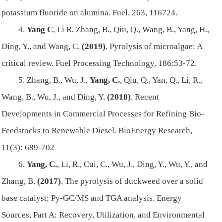
potassium fluoride on alumina. Fuel, 263, 116724.
4.
Yang C
, Li R, Zhang, B., Qiu, Q., Wang, B., Yang, H.,
Ding, Y., and Wang, C.
(2019)
. Pyrolysis of microalgae: A
critical review. Fuel Processing Technology, 186:53-72.
5. Zhang, B., Wu, J.,
Yang, C.
, Qiu, Q., Yan, Q., Li, R.,
Wang, B., Wu, J., and Ding, Y.
(2018)
. Recent
Developments in Commercial Processes for Refining Bio-
Feedstocks to Renewable Diesel. BioEnergy Research,
11(3): 689-702
6.
Yang, C.
, Li, R., Cui, C., Wu, J., Ding, Y., Wu, Y., and
Zhang, B.
(2017)
. The pyrolysis of duckweed over a solid
base catalyst: Py-GC/MS and TGA analysis. Energy
Sources, Part A: Recovery, Utilization, and Environmental