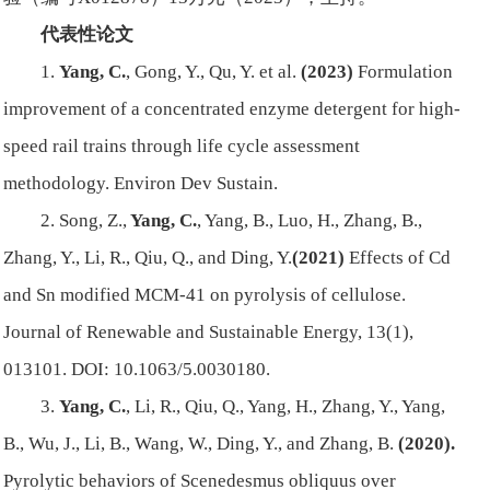
代表性论文
1.
Yang, C.
, Gong, Y., Qu, Y. et al.
(2023)
Formulation
improvement of a concentrated enzyme detergent for high-
speed rail trains through life cycle assessment
methodology. Environ Dev Sustain.
2. Song, Z.,
Yang, C.
, Yang, B., Luo, H., Zhang, B.,
Zhang, Y., Li, R., Qiu, Q., and Ding, Y.
(2021)
Effects of Cd
and Sn modified MCM-41 on pyrolysis of cellulose.
Journal of Renewable and Sustainable Energy, 13(1),
013101. DOI: 10.1063/5.0030180.
3.
Yang, C.
, Li, R., Qiu, Q., Yang, H., Zhang, Y., Yang,
B., Wu, J., Li, B., Wang, W., Ding, Y., and Zhang, B.
(2020).
Pyrolytic behaviors of Scenedesmus obliquus over