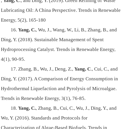
,
Yang, C
., and Ding, Y. (2019). Green Refining of Waste
Lubricating Oil: A China Perspective. Trends in Renewable
Energy, 5(2), 165-180
16.
Yang, C.
, Wu, J., Wang, W., Li, B., Zhang, B., and
Ding, Y.
(2018). Sustainable Management of Spent
Hydroprocessing Catalyst. Trends in Renewable Energy,
4(1), 90-95.
17. Zhang, B., Wu, J., Deng, Z.,
Yang, C
., Cui, C., and
Ding, Y. (2017). A Comparison of Energy Consumption in
Hydrothermal Liquefaction and Pyrolysis of Microalgae.
Trends in Renewable Energy, 3(1), 76-85.
18.
Yang, C.
, Zhang, B., Cui, C., Wu, J., Ding, Y., and
Wu, Y. (2016). Standards and Protocols for
Characterization of Algae-Based Biofuels. Trends in