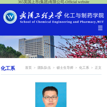
365英国上市(集团)有限公司-Official website
化工系
首页
>
团队队伍
>
硕士生导师
>
化工系
>
正文