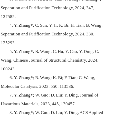
Separation and Purification Technology
, 2024, 347,
127585.
4.
Y. Zhang*
; C. Sun; Y. Ji; K. Bi; H. Tian; B. Wang,
Separation and Purification Technology
, 2024, 330,
125293.
5.
Y. Zhang*
; B. Wang; C. Hu; Y. Cao; Y. Ding; C.
Wang,
Chinese Journal of Structural Chemistry
, 2024,
100243.
6.
Y. Zhang*
; B. Wang; K. Bi; F. Tian; C. Wang,
Molecular Catalysis
, 2023, 550, 113586.
7.
Y. Zhang*
; W. Guo; D. Liu; Y. Ding,
Journal of
Hazardous Materials
, 2023, 445, 130457.
8.
Y. Zhang*
; W. Guo; D. Liu; Y. Ding,
ACS Applied