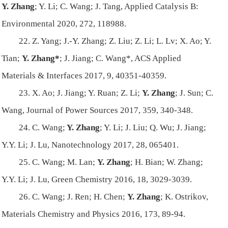
Y. Zhang
; Y. Li; C. Wang; J. Tang,
Applied Catalysis B:
Environmental
2020,
272
, 118988.
22. Z. Yang; J.-Y. Zhang; Z. Liu; Z. Li; L. Lv; X. Ao; Y.
Tian;
Y. Zhang*
; J. Jiang; C. Wang*,
ACS Applied
Materials & Interfaces
2017,
9
, 40351-40359.
23. X. Ao; J. Jiang; Y. Ruan; Z. Li;
Y. Zhang
; J. Sun; C.
Wang,
Journal of Power Sources
2017,
359
, 340-348.
24. C. Wang;
Y. Zhang
; Y. Li; J. Liu; Q. Wu; J. Jiang;
Y.Y. Li; J. Lu,
Nanotechnology
2017,
28
, 065401.
25. C. Wang; M. Lan;
Y. Zhang
; H. Bian; W. Zhang;
Y.Y. Li; J. Lu,
Green Chemistry
2016,
18
, 3029-3039.
26. C. Wang; J. Ren; H. Chen;
Y. Zhang
; K. Ostrikov,
Materials Chemistry and Physics
2016,
173
, 89-94.