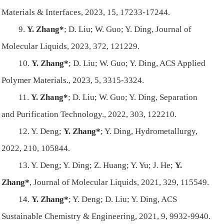
Materials & Interfaces
, 2023, 15, 17233-17244.
9.
Y. Zhang*
; D. Liu; W. Guo; Y. Ding,
Journal of
Molecular Liquids
, 2023, 372, 121229.
10.
Y. Zhang*
; D. Liu; W. Guo; Y. Ding,
ACS Applied
Polymer Materials.
, 2023, 5, 3315-3324.
11.
Y. Zhang*
; D. Liu; W. Guo; Y. Ding,
Separation
and Purification Technology.
, 2022, 303, 122210.
12. Y. Deng;
Y. Zhang*
; Y. Ding,
Hydrometallurgy
,
2022, 210, 105844.
13. Y. Deng; Y. Ding; Z. Huang; Y. Yu; J. He;
Y.
Zhang*
,
Journal of Molecular Liquids
, 2021, 329, 115549.
14.
Y. Zhang*
; Y. Deng; D. Liu; Y. Ding,
ACS
Sustainable Chemistry & Engineering
, 2021, 9, 9932-9940.