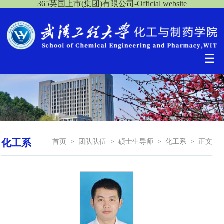
365英国上市(集团)有限公司-Official website
化工系
首页
>
团队队伍
>
硕士生导师
>
化工系
>
正文