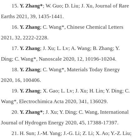
15.
Y. Zhang*
; W. Guo; D. Liu; J. Xu,
Journal of Rare
Earths
2021,
39
, 1435-1441.
16.
Y. Zhang
; C. Wang*,
Chinese Chemical Letters
2021,
32
, 2222-2228.
17.
Y. Zhang
; J. Xu; L. Lv; A. Wang; B. Zhang; Y.
Ding; C. Wang*,
Nanoscale
2020,
12
, 10196-10204.
18.
Y. Zhang
; C. Wang*,
Materials Today Energy
2020,
16
, 100406.
19.
Y. Zhang
; X. Gao; L. Lv; J. Xu; H. Lin; Y. Ding; C.
Wang*,
Electrochimica Acta
2020,
341
, 136029.
20.
Y. Zhang*
; J. Xu; Y. Ding; C. Wang,
International
Journal of Hydrogen Energy
2020,
45
, 17388-17397.
21. H. Sun; J.-M. Yang; J.-G. Li; Z. Li; X. Ao; Y.-Z. Liu;