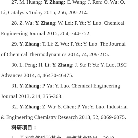
27. M. Huang;
Y. Zhang
; C. Wang; J. Ren; Q. Wu; Q.
Li,
Catalysis Today
2015,
256
, 209-214.
28. Z. Wu;
Y. Zhang
; W. Lei; P. Yu; Y. Luo,
Chemical
Engineering Journal
2015,
264
, 744-752.
29.
Y. Zhang
; T. Li; Z. Wu; P. Yu; Y. Luo,
The Journal
of Chemical Thermodynamics
2014,
74
, 209-215.
30. L. Peng; H. Li;
Y. Zhang
; J. Su; P. Yu; Y. Luo,
RSC
Advances
2014,
4
, 46470-46475.
31.
Y. Zhang
; P. Yu; Y. Luo,
Chemical Engineering
Journal
2013,
214
, 355-363.
32.
Y. Zhang
; Z. Wu; S. Chen; P. Yu; Y. Luo,
Industrial
& Engineering Chemistry Research
2013,
52
, 6069-6075.
科研项目：