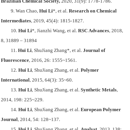
Brazilian Chemical Society,
2020, 31(9): 1778-1786.
9. Wan Chao,
Hui Li
*, et al.
Research on Chemical
Intermediates
, 2019, 45(4): 1815-1827.
10.
Hui Li
*, Jianzhi Wang, et al.
RSC Advances
, 2018,
8, 31889 – 31894
11.
Hui Li
, ShuJiang Zhang*, et al.
Journal of
Fluorescence
, 2016, 26: 1555~1561.
12.
Hui Li
, ShuJiang Zhang, et al.
Polymer
International
, 2015, 64(3): 35~60.
13.
Hui Li
, ShuJiang Zhang, et al.
Synthetic Metals
,
2014, 198: 225~229.
14.
Hui Li
, ShuJiang Zhang, et al.
European Polymer
Journal
, 2014, 54: 128~137.
15.
Hui Li
, ShuJiang Zhang, et al.
Analyst
, 2013, 138: