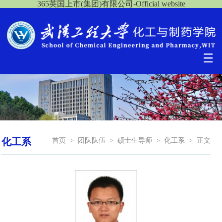
365英国上市(集团)有限公司-Official website
化工系
首页
>
团队队伍
>
硕士生导师
>
化工系
>
正文