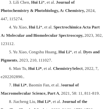
3. Lili Chen,
Hui Li
*, et al.
Journal of
Photochemistry & Photobiology, A: Chemistry,
2024,
447, 115274.
4. Yu Xiao,
Hui Li
*, et al.
Spectrochimica Acta Part
A: Molecular and Biomolecular Spectroscopy,
2023, 302,
123112.
5. Yu Xiao, Congshu Huang,
Hui Li
*, et al.
Dyes and
Pigments
, 2023, 210, 111027.
6. Man Tu,
Hui Li*
, et al.
ChemistrySelect
, 2022, 7,
e202202890..
7.
Hui Li*
, Baomin Fan, et al. J
ournal of
Macromolecular Science, Part A
, 2021, 58: 11, 811-819.
8. Jiacheng Liu,
Hui Li*
,
et al.
Journal of the