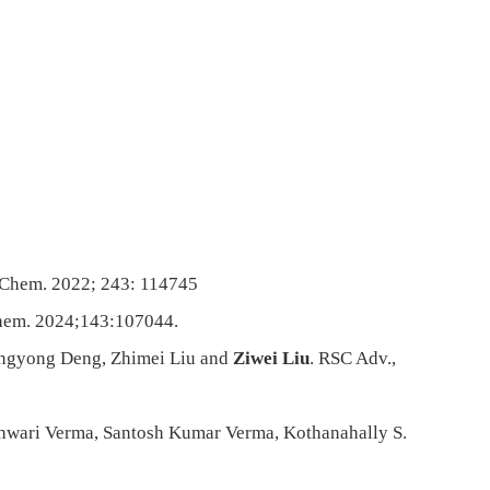
d Chem. 2022; 243: 114745
hem. 2024;143:107044.
hangyong Deng, Zhimei Liu and
Ziwei Liu
. RSC Adv.,
shwari Verma, Santosh Kumar Verma, Kothanahally S.