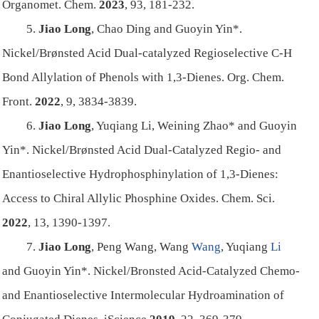
Organomet. Chem.
2023
,
93
, 181-232.
5.
Jiao Long
, Chao Ding and Guoyin Yin*.
Nickel/Brønsted Acid Dual-catalyzed Regioselective C-H
Bond Allylation of Phenols with 1,3-Dienes.
Org. Chem.
Front.
2022
,
9
, 3834-3839.
6.
Jiao Long
, Yuqiang Li, Weining Zhao* and Guoyin
Yin*. Nickel/Brønsted Acid Dual-Catalyzed Regio- and
Enantioselective Hydrophosphinylation of 1,3-Dienes:
Access to Chiral Allylic Phosphine Oxides.
Chem. Sci.
2022
,
13
, 1390-1397.
7.
Jiao Long
, Peng Wang, Wang
Wang
, Yuqiang
Li
and Guoyin Yin*.
Nickel/Bronsted Acid-Catalyzed Chemo-
and Enantioselective Intermolecular Hydroamination of