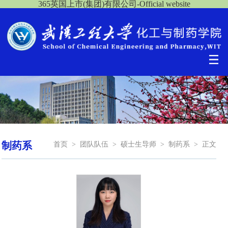
365英国上市(集团)有限公司-Official website
制药系
首页
>
团队队伍
>
硕士生导师
>
制药系
>
正文