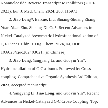
Nonnucleoside Reverse Transcriptase Inhibitors (2019-
2023).
Eur. J. Med. Chem.
2024
,
280
, 116973.
2.
Jiao Long*
, Baixue, Liu, Shuang-Shuang Zhang,
Yuan-Yuan Zhu, Shuang-Xi, Gu*. Recent Advances in
Nickel-Catalyzed Asymmetric Hydrofunctionalization of
1,3-Dienes.
Chin. J. Org. Chem.
2024
,
44
, DOI:
10.6023/cjoc202403021. (in Chinese).
3.
Jiao Long
, Yangyang Li, and Guoyin Yin*.
Hydrometallation of C-C π-bonds Followed by Cross-
coupling.
Comprehensive Organic Synthesis
3rd Edition,
2023
, accepted manuscript.
4. Yangyang Li,
Jiao Long
, and Guoyin Yin*. Recent
Advances in Nickel-Catalyzed C-C Cross-Coupling.
Top.