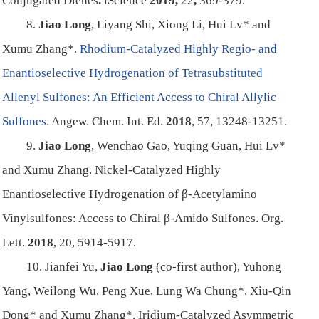
Conjugated Dienes
.
iScience
2019
,
22
,
369-379.
8.
Jiao Long
, Liyang Shi, Xiong Li, Hui Lv* and
Xumu Zhang*.
Rhodium-Catalyzed Highly Regio- and
Enantioselective Hydrogenation of Tetrasubstituted
Allenyl Sulfones: An Efficient Access to Chiral Allylic
Sulfones
.
Angew. Chem. Int. Ed.
2018
,
57
, 13248-13251.
9.
Jiao Long
, Wenchao Gao, Yuqing Guan, Hui Lv*
and Xumu Zhang.
Nickel-Catalyzed Highly
Enantioselective Hydrogenation of
β
-Acetylamino
Vinylsulfones: Access to Chiral
β
-Amido Sulfones.
Org.
Lett
.
2018
,
20
, 5914-5917.
10. Jianfei Yu,
Jiao Long
(co-first author), Yuhong
Yang, Weilong Wu, Peng Xue, Lung Wa Chung*, Xiu-Qin
Dong* and Xumu Zhang*.
Iridium-Catalyzed Asymmetric