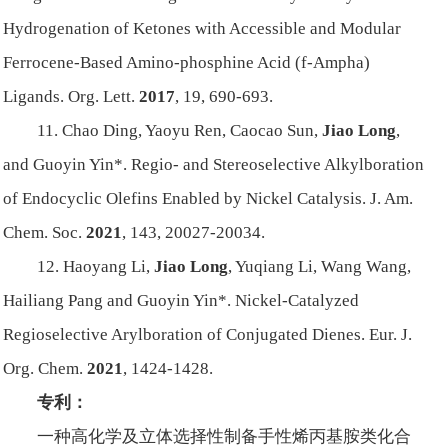
Hydrogenation of Ketones with Accessible and Modular
Ferrocene-Based Amino-phosphine Acid (f-Ampha)
Ligands.
Org. Lett.
2017
,
19
, 690-693.
11. Chao Ding, Yaoyu Ren, Caocao Sun,
Jiao Long
,
and Guoyin Yin*. Regio- and Stereoselective Alkylboration
of Endocyclic Olefins Enabled by Nickel Catalysis.
J. Am.
Chem. Soc.
2021
,
143
, 20027-20034.
12. Haoyang Li,
Jiao Long
, Yuqiang Li, Wang Wang,
Hailiang Pang and Guoyin Yin*. Nickel-Catalyzed
Regioselective Arylboration of Conjugated Dienes.
Eur. J.
Org. Chem.
2021
, 1424-1428.
专利：
一种高化学及立体选择性制备手性烯丙基胺类化合