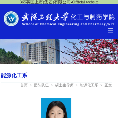
365英国上市(集团)有限公司-Official website
能源化工系
首页
>
团队队伍
>
硕士生导师
>
能源化工系
>
正文