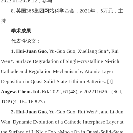
2023.01-2026.12，参与
8. 英国365集团网站科学基金，2021年，5万元，主
持
学术成果
代表性论文：
1. Hui-Juan Guo,
Yu-Guo Guo, Xueliang Sun*, Rui
Wen*. Surface Degradation of Single-crystalline Ni-rich
Cathode and Regulation Mechanism by Atomic Layer
Deposition in Quasi Solid-State Lithium Batteries. [J]
Angew. Chem. Int. Ed.
2022, 61(48), e.202211626.（SCI,
TOP Q1, IF= 16.823）
2. Hui-Juan Guo
, Yu-Guo Guo, Rui Wen*, and Li-Jun
Wan. Dynamic Evolution of a Cathode Interphase Layer at
the Surface of LiNi
Co
Mn
O
in Quasi-Solid-State