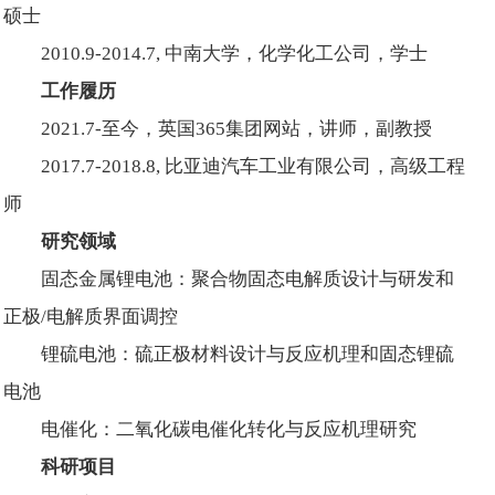
硕士
2010.9-2014.7, 中南大学，化学化工公司，学士
工作履历
2021.7-至今，英国365集团网站，讲师，副教授
2017.7-2018.8, 比亚迪汽车工业有限公司，高级工程
师
研究领域
固态金属锂电池：聚合物固态电解质设计与研发和
正极/电解质界面调控
锂硫电池：硫正极材料设计与反应机理和固态锂硫
电池
电催化：二氧化碳电催化转化与反应机理研究
科研项目