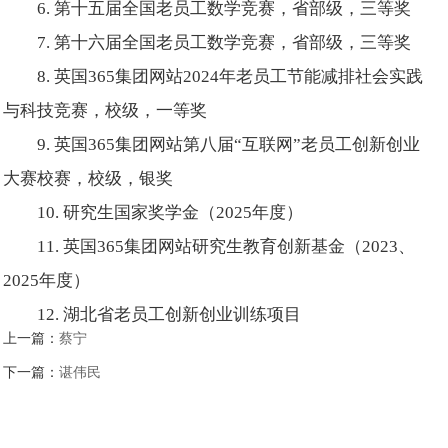
6. 第十五届全国老员工数学竞赛，省部级，三等奖
7. 第十六届全国老员工数学竞赛，省部级，三等奖
8. 英国365集团网站2024年老员工节能减排社会实践
与科技竞赛，校级，一等奖
9. 英国365集团网站第八届“互联网”老员工创新创业
大赛校赛，校级，银奖
10. 研究生国家奖学金（2025年度）
11. 英国365集团网站研究生教育创新基金（2023、
2025年度）
12. 湖北省老员工创新创业训练项目
上一篇：
蔡宁
下一篇：
谌伟民