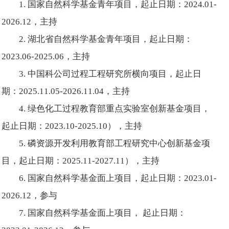
1. 国家自然科学基金青年项目，起止日期：2024.01-
2026.12，主持
2. 湖北省自然科学基金青年项目，起止日期：
2023.06-2025.06，主持
3. 中国科公司过程工程研究所横向项目，起止日
期：2025.11.05-2026.11.04，主持
4. 绿色化工过程教育部重点实验室创新基金项目，
起止日期：2023.10-2025.10），主持
5. 磷资源开发利用教育部工程研究中心创新基金项
目，起止日期：2025.11-2027.11），主持
6. 国家自然科学基金面上项目，起止日期：2023.01-
2026.12，参与
7. 国家自然科学基金面上项目， 起止日期：