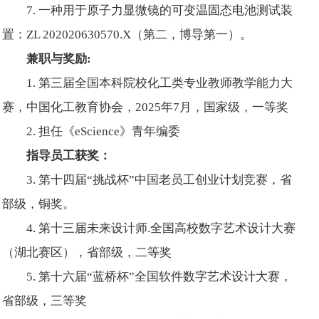
7. 一种用于原子力显微镜的可变温固态电池测试装
置：ZL 202020630570.X（第二，博导第一）。
兼职与奖励:
1. 第三届全国本科院校化工类专业教师教学能力大
赛，中国化工教育协会，2025年7月，国家级，一等奖
2. 担任《eScience》青年编委
指导员工获奖：
3. 第十四届“挑战杯”中国老员工创业计划竞赛，省
部级，铜奖。
4. 第十三届未来设计师.全国高校数字艺术设计大赛
（湖北赛区），省部级，二等奖
5. 第十六届“蓝桥杯”全国软件数字艺术设计大赛，
省部级，三等奖