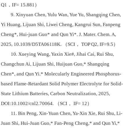
Q1，IF= 15.881）
9. Xinyuan Chen, Yulu Wan, Yue Yu, Shangqing Chen,
Yi Huang, Lijuan Shi, Liwei Cheng, Kangrui Sun, Fanpeng
Cheng*, Hui-juan Guo* and Qun Yi*. J. Mater. Chem. A,
2025, 10.1039/D5TA06118K. （SCI， TOP Q2, IF=9.5）
10. Xueying Wang, Yaxin Xie#, Jihai Cai, Rui Shu,
Changchun Ai, Lijuan Shi, Huijuan Guo,* Shangqing
Chen*, and Qun Yi.* Molecularly Engineered Phosphorus-
based Flame-Retardant Solid Polymer Electrolyte for Solid-
State Lithium Batteries, Carbon Neutralization, 2025,
DOI:10.1002/cnl2.70064. （SCI， IF= 12）
11. Bin Peng, Xin-Yuan Chen, Ya-Xin Xie, Rui Shu, Li-
Juan Shi, Hui-Juan Guo,* Fan-Peng Cheng,* and Qun Yi,*