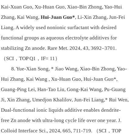
Kai-Xuan Guo, Xu-Huan Guo, Xiao-Bin Zhong, Yao-Hui
Zhang, Kai Wang,
Hui-Juan Guo*
, Li-Xin Zhang, Jun-Fei
Liang. A widely used nonionic surfactant with desired
functional groups as aqueous electrolyte additives for
stabilizing Zn anode. Rare Met. 2024, 43, 3692–3701.
（SCI，TOP Q1，IF= 11）
8. Yue-Xian Song, * Jiao Wang, Xiao-Bin Zhong, Yao-
Hui Zhang, Kai Wang , Xu-Huan Guo, Hui-Juan Guo*,
Guang-Ping Lei, Han-Tao Liu, Gong-Kai Wang, Pu-Guang
Ji, Xin Zhang, Umedjon Khalilov, Jun-Fei Liang,* Rui Wen,
Dual-functional ionic liquids additive enables dendrite-
free Zn anode with ultra-long cycle life over one year. J.
Colloid Interface Sci., 2024, 665, 711-719. （SCI，TOP