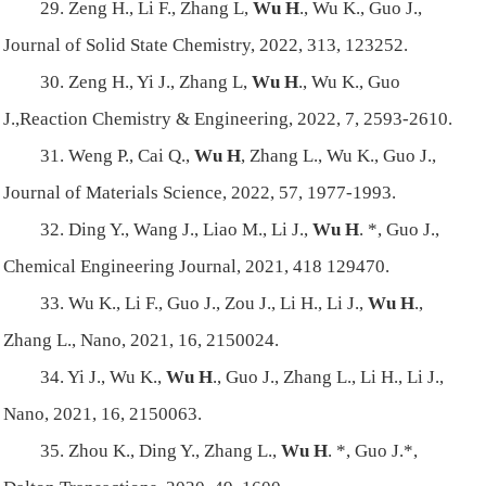
29. Zeng H., Li F., Zhang L,
Wu H
., Wu K., Guo J.,
Journal of Solid State Chemistry, 2022, 313, 123252.
30. Zeng H., Yi J., Zhang L,
Wu H
., Wu K., Guo
J.,Reaction Chemistry & Engineering, 2022, 7, 2593-2610.
31. Weng P., Cai Q.,
Wu H
, Zhang L., Wu K., Guo J.,
Journal of Materials Science, 2022, 57, 1977-1993.
32. Ding Y., Wang J., Liao M., Li J.,
Wu H
. *, Guo J.,
Chemical Engineering Journal, 2021, 418 129470.
33. Wu K., Li F., Guo J., Zou J., Li H., Li J.,
Wu H
.,
Zhang L., Nano, 2021, 16, 2150024.
34. Yi J., Wu K.,
Wu H
., Guo J., Zhang L., Li H., Li J.,
Nano, 2021, 16, 2150063.
35. Zhou K., Ding Y., Zhang L.,
Wu H
. *, Guo J.*,