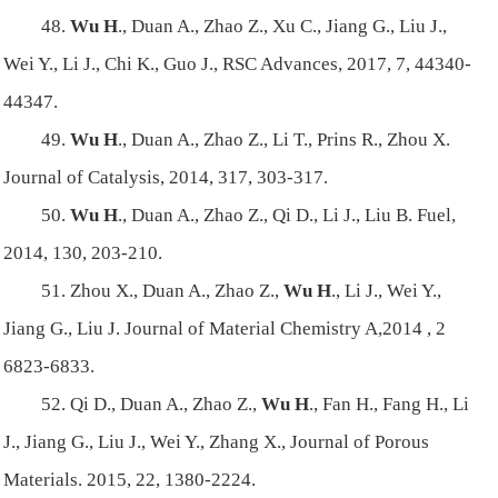
48.
Wu H
., Duan A., Zhao Z., Xu C., Jiang G., Liu J.,
Wei Y., Li J., Chi K., Guo J., RSC Advances, 2017, 7, 44340-
44347.
49.
Wu H
., Duan A., Zhao Z., Li T., Prins R., Zhou X.
Journal of Catalysis, 2014, 317, 303-317.
50.
Wu H
., Duan A., Zhao Z., Qi D., Li J., Liu B. Fuel,
2014, 130, 203-210.
51. Zhou X., Duan A., Zhao Z.,
Wu H
., Li J., Wei Y.,
Jiang G., Liu J. Journal of Material Chemistry A,2014 , 2
6823-6833.
52. Qi D., Duan A., Zhao Z.,
Wu H
., Fan H., Fang H., Li
J., Jiang G., Liu J., Wei Y., Zhang X., Journal of Porous
Materials. 2015, 22, 1380-2224.