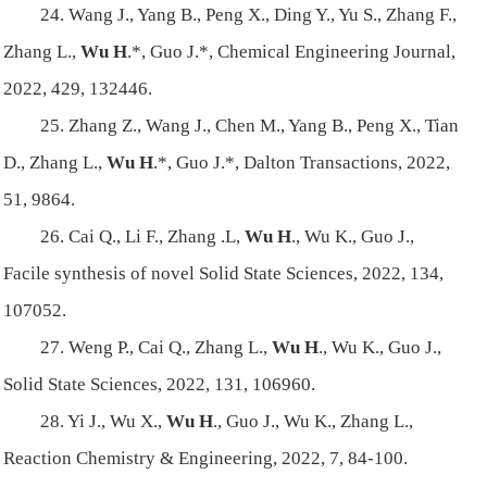
24. Wang J., Yang B., Peng X., Ding Y., Yu S., Zhang F.,
Zhang L.,
Wu H
.*, Guo J.*, Chemical Engineering Journal,
2022, 429, 132446.
25. Zhang Z., Wang J., Chen M., Yang B., Peng X., Tian
D., Zhang L.,
Wu H
.*, Guo J.*, Dalton Transactions, 2022,
51, 9864.
26. Cai Q., Li F., Zhang .L,
Wu H
., Wu K., Guo J.,
Facile synthesis of novel Solid State Sciences, 2022, 134,
107052.
27. Weng P., Cai Q., Zhang L.,
Wu H
., Wu K., Guo J.,
Solid State Sciences, 2022, 131, 106960.
28. Yi J., Wu X.,
Wu H
., Guo J., Wu K., Zhang L.,
Reaction Chemistry & Engineering, 2022, 7, 84-100.