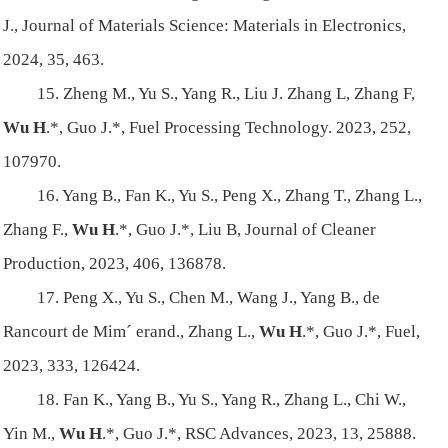
J., Journal of Materials Science: Materials in Electronics,
2024, 35, 463.
15. Zheng M., Yu S., Yang R., Liu J. Zhang L, Zhang F,
Wu H
.*, Guo J.*, Fuel Processing Technology. 2023, 252,
107970.
16. Yang B., Fan K., Yu S., Peng X., Zhang T., Zhang L.,
Zhang F.,
Wu H
.*, Guo J.*, Liu B, Journal of Cleaner
Production, 2023, 406, 136878.
17. Peng X., Yu S., Chen M., Wang J., Yang B., de
Rancourt de Mim´ erand., Zhang L.,
Wu H
.*, Guo J.*, Fuel,
2023, 333, 126424.
18. Fan K., Yang B., Yu S., Yang R., Zhang L., Chi W.,
Yin M.,
Wu H
.*, Guo J.*, RSC Advances, 2023, 13, 25888.