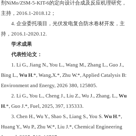
剂NiMo/ZSM-5-KIT-6的定向设计合成及反应机理研究，
主持，2016.1-2018.12；
4. 企业委托项目，光伏发电复合防水卷材开发，主
持，2016.1-2020.12.
学术成果
代表性论文：
1. Li G., Jiang N., You L., Wang M., Zhang L., Guo J.,
Bing L.,
Wu H
.*, Wang,X.*, Zhu W.*, Applied Catalysis B:
Environment and Energy, 2026 380, 125805.
2. Li G., You L., Cheng J., Liu Z., Wu J., Zhang. L.,
Wu
H
.*, Guo J.*, Fuel, 2025, 397, 135333.
3. Chen H., Wu Y., Shao S., Liang S., You S.
Wu H
.*,
Huang Y., Wu P., Zhu W.*, Liu J.*, Chemical Engineering