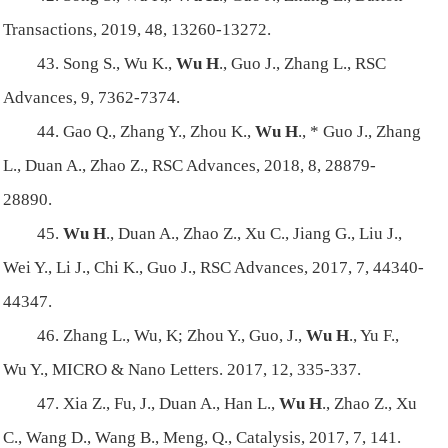
Transactions, 2019, 48, 13260-13272.
43. Song S., Wu K.,
Wu H
., Guo J., Zhang L., RSC
Advances, 9, 7362-7374.
44. Gao Q., Zhang Y., Zhou K.,
Wu H
., * Guo J., Zhang
L., Duan A., Zhao Z., RSC Advances, 2018, 8, 28879-
28890.
45.
Wu H
., Duan A., Zhao Z., Xu C., Jiang G., Liu J.,
Wei Y., Li J., Chi K., Guo J., RSC Advances, 2017, 7, 44340-
44347.
46. Zhang L., Wu, K; Zhou Y., Guo, J.,
Wu H
., Yu F.,
Wu Y., MICRO & Nano Letters. 2017, 12, 335-337.
47. Xia Z., Fu, J., Duan A., Han L.,
Wu H
., Zhao Z., Xu
C., Wang D., Wang B., Meng, Q., Catalysis, 2017, 7, 141.