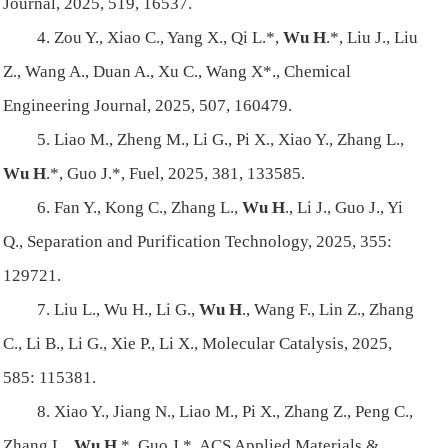
Journal, 2025, 519, 16537.
4. Zou Y., Xiao C., Yang X., Qi L.*,
Wu H
.*, Liu J., Liu
Z., Wang A., Duan A., Xu C., Wang X*., Chemical
Engineering Journal, 2025, 507, 160479.
5. Liao M., Zheng M., Li G., Pi X., Xiao Y., Zhang L.,
Wu H
.*, Guo J.*, Fuel, 2025, 381, 133585.
6. Fan Y., Kong C., Zhang L.,
Wu H
., Li J., Guo J., Yi
Q., Separation and Purification Technology, 2025, 355:
129721.
7. Liu L., Wu H., Li G.,
Wu H
., Wang F., Lin Z., Zhang
C., Li B., Li G., Xie P., Li X., Molecular Catalysis, 2025,
585: 115381.
8. Xiao Y., Jiang N., Liao M., Pi X., Zhang Z., Peng C.,
Zhang L.,
Wu H
.*, Guo J.*, ACS Applied Materials &