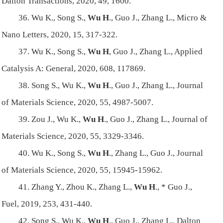
Dalton Transactions, 2020, 49, 1600.
36. Wu K., Song S.,
Wu H
., Guo J., Zhang L., Micro &
Nano Letters, 2020, 15, 317-322.
37. Wu K., Song S.,
Wu H
, Guo J., Zhang L., Applied
Catalysis A: General, 2020, 608, 117869.
38. Song S., Wu K.,
Wu H
., Guo J., Zhang L., Journal
of Materials Science, 2020, 55, 4987-5007.
39. Zou J., Wu K.,
Wu H
., Guo J., Zhang L., Journal of
Materials Science, 2020, 55, 3329-3346.
40. Wu K., Song S.,
Wu H
., Zhang L., Guo J., Journal
of Materials Science, 2020, 55, 15945-15962.
41. Zhang Y., Zhou K., Zhang L.,
Wu H
., * Guo J.,
Fuel, 2019, 253, 431-440.
42. Song S., Wu K,.
Wu H
., Guo J., Zhang L., Dalton