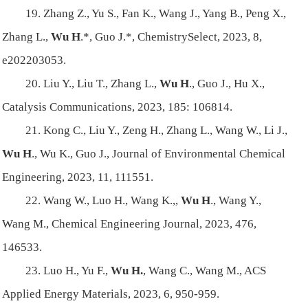
19. Zhang Z., Yu S., Fan K., Wang J., Yang B., Peng X.,
Zhang L.,
Wu H
.*, Guo J.*, ChemistrySelect, 2023, 8,
e202203053.
20. Liu Y., Liu T., Zhang L.,
Wu H
., Guo J., Hu X.,
Catalysis Communications, 2023, 185: 106814.
21. Kong C., Liu Y., Zeng H., Zhang L., Wang W., Li J.,
Wu H
., Wu K., Guo J., Journal of Environmental Chemical
Engineering, 2023, 11, 111551.
22. Wang W., Luo H., Wang K.,,
Wu H
., Wang Y.,
Wang M., Chemical Engineering Journal, 2023, 476,
146533.
23. Luo H., Yu F.,
Wu H.
, Wang C., Wang M., ACS
Applied Energy Materials, 2023, 6, 950-959.