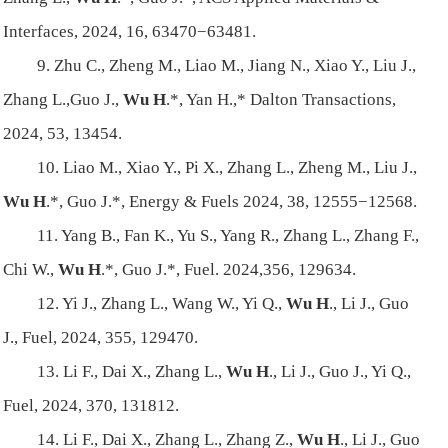
Interfaces, 2024, 16, 63470−63481.
9. Zhu C., Zheng M., Liao M., Jiang N., Xiao Y., Liu J.,
Zhang L.,Guo J.,
Wu H
.*, Yan H.,* Dalton Transactions,
2024, 53, 13454.
10. Liao M., Xiao Y., Pi X., Zhang L., Zheng M., Liu J.,
Wu H
.*, Guo J.*, Energy & Fuels 2024, 38, 12555−12568.
11. Yang B., Fan K., Yu S., Yang R., Zhang L., Zhang F.,
Chi W.,
Wu H
.*, Guo J.*, Fuel. 2024,356, 129634.
12. Yi J., Zhang L., Wang W., Yi Q.,
Wu H
., Li J., Guo
J., Fuel, 2024, 355, 129470.
13. Li F., Dai X., Zhang L.,
Wu H
., Li J., Guo J., Yi Q.,
Fuel, 2024, 370, 131812.
14. Li F., Dai X., Zhang L., Zhang Z.,
Wu H
., Li J., Guo