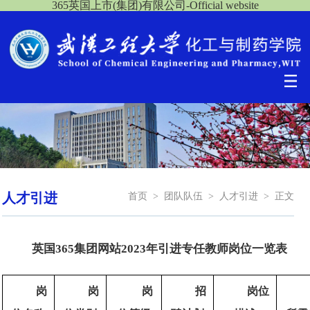
365英国上市(集团)有限公司-Official website
人才引进
首页
>
团队队伍
>
人才引进
>
正文
英国365集团网站2023年引进专任教师岗位一览表
岗
岗
岗
招
岗位