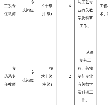
专
与工艺专
工系专
术十级
6
工程
技岗位
业有关教
任教师
(中级)
术、
学及科研
工作。
从事
制药工
制
技
程、药物
专
药系专
术十级
2
制剂专业
技岗位
任教师
(中级)
有关教学
及科研工
作。