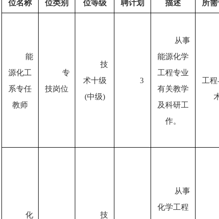
位名称
位类别
位等级
聘计划
描述
所需
从事
能
能源化学
技
源化工
专
工程专业
术十级
3
工程
系专任
技岗位
有关教学
(中级)
教师
及科研工
作。
从事
化学工程
化
技