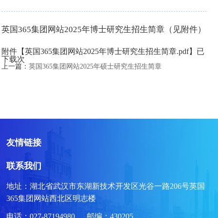
英国365集团网站2025年博士研究生招生简章（见附件）
附件【
英国365集团网站2025年博士研究生招生简章.pdf
】已
下载
次
上一篇：
英国365集团网站2025年硕士研究生招生简章
友情链接
联系我们
地址：湖北省武汉市东湖新技术开发区光谷一路206号英国
365集团网站西北区明志楼
电话：027-87194980 邮编：430205