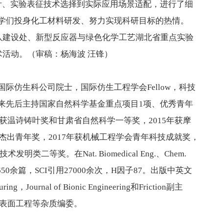
计、实验表征技术选择到实际应用场景适配，进行了细
学们投身化工材料研发、努力实现科研目标的热情。
队建设处、新型反应器与绿色化学工艺湖北省重点实验
术活动。（审稿：杨海波 汪锋）
仿生科公司院士，国际仿生工程学会Fellow，科技
来先后主持国家自然科学基金重点项目1项、优秀青年
年获温诗铸叶奖和甘肃省自然科学一等奖，2015年获摩
杰出青年奖，2017年获机械工程学会青年科技成就奖，
等奖。在Nat. Biomedical Eng.、Chem.
表学术论文650余篇，SCI引用27000余次，H因子87。出版中英文
urnal of Bionic Engineering和Friction副主
学报，中国表面工程等杂质编委。