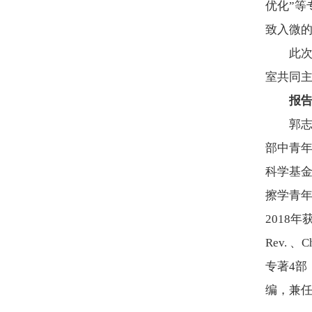
优化”等
致入微
此
室共同主
报
郭志
部中青
科学基金
擦学青年
2018年
Rev. 
专著4部，获
编，兼任C