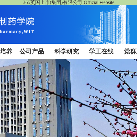
365英国上市(集团)有限公司-Official website
生培养
公司产品
科学研究
学工在线
党群