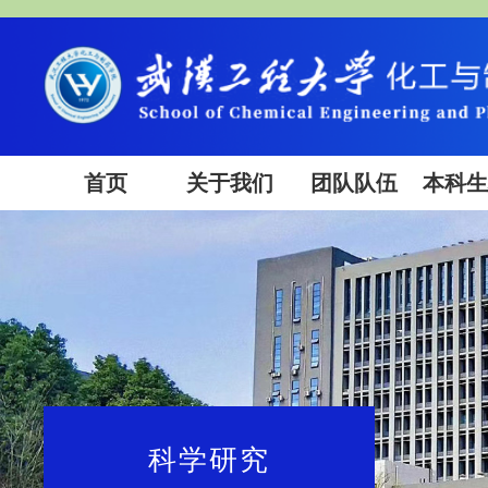
首页
关于我们
团队队伍
本科
科学研究