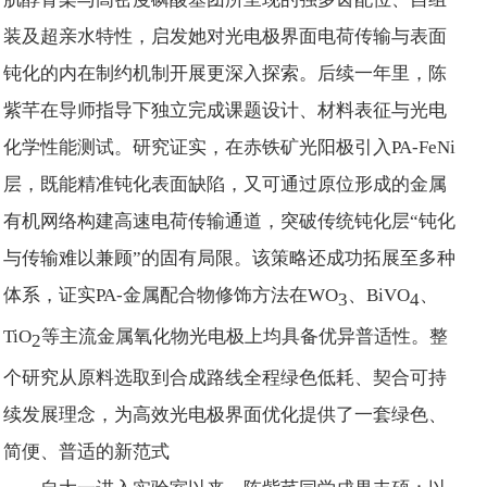
装及超亲水特性，启发她对光电极界面电荷传输与表面
钝化的内在制约机制开展更深入探索。后续一年里，陈
紫芊在导师指导下独立完成课题设计、材料表征与光电
化学性能测试。研究证实，在赤铁矿光阳极引入PA-FeNi
层，既能精准钝化表面缺陷，又可通过原位形成的金属
有机网络构建高速电荷传输通道，突破传统钝化层“钝化
与传输难以兼顾”的固有局限。该策略还成功拓展至多种
体系，证实PA-金属配合物修饰方法在WO
、BiVO
、
3
4
TiO
等主流金属氧化物光电极上均具备优异普适性。整
2
个研究从原料选取到合成路线全程绿色低耗、契合可持
续发展理念，为高效光电极界面优化提供了一套绿色、
简便、普适的新范式