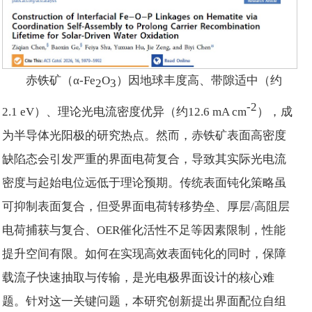
赤铁矿（α-Fe
O
）因地球丰度高、带隙适中（约
2
3
-2
2.1 eV）、理论光电流密度优异（约12.6 mA cm
），成
为半导体光阳极的研究热点。然而，赤铁矿表面高密度
缺陷态会引发严重的界面电荷复合，导致其实际光电流
密度与起始电位远低于理论预期。传统表面钝化策略虽
可抑制表面复合，但受界面电荷转移势垒、厚层/高阻层
电荷捕获与复合、OER催化活性不足等因素限制，性能
提升空间有限。如何在实现高效表面钝化的同时，保障
载流子快速抽取与传输，是光电极界面设计的核心难
题。针对这一关键问题，本研究创新提出界面配位自组