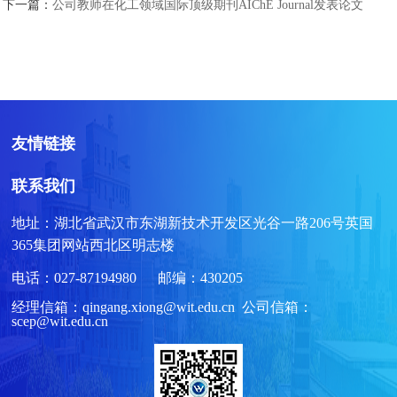
下一篇：
公司教师在化工领域国际顶级期刊AIChE Journal发表论文
友情链接
联系我们
地址：湖北省武汉市东湖新技术开发区光谷一路206号英国
365集团网站西北区明志楼
电话：027-87194980 邮编：430205
经理信箱：qingang.xiong@wit.edu.cn 公司信箱：
scep@wit.edu.cn