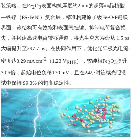
装策略，在Fe
O
表面构筑厚度约2 nm的超薄非晶植酸
2
3
—铁镍（PA-FeNi）复合层，精准构建原子级Fe-O-P键联
界面。该结构可有效饱和表面悬挂键、抑制电荷复合损
失，并搭建高速电荷转移通道，将光生空穴寿命从 1.5 ps
大幅提升至297.7 ps。在协同作用下，优化光阳极光电流
-2
密度达3.29 mA cm
（1.23 V
），较纯相Fe
O
提升
RHE
2
3
3.05倍，起始电位负移170 mV，且在24小时连续光照测
试中保持 99.3% 的超高稳定性。