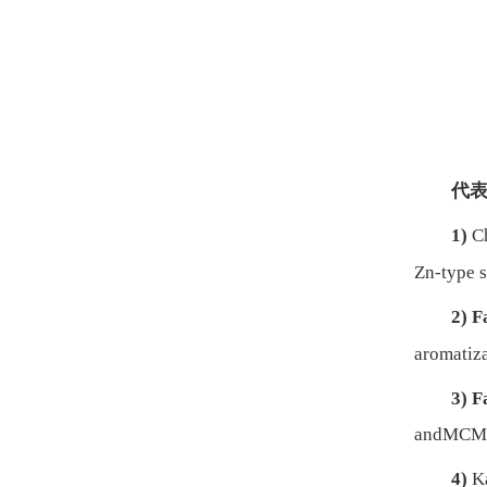
代
1)
C
Zn-type s
2)
F
aromatiz
3)
F
andMCM-41
4)
K