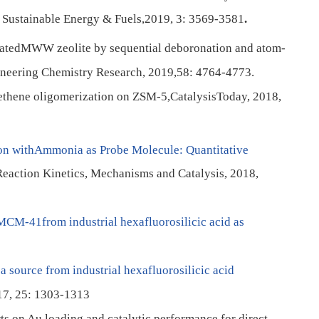
, Sustainable Energy & Fuels,2019, 3: 3569-3581
.
rporatedMWW zeolite by sequential deboronation and atom-
gineering Chemistry Research, 2019,58: 4764-4773.
f ethene oligomerization on ZSM-5,
CatalysisToday
, 2018,
on withAmmonia as Probe Molecule: Quantitative
Reaction Kinetics, Mechanisms and Catalysis, 2018,
 MCM-41from industrial hexafluorosilicic acid as
a source from industrial hexafluorosilicic acid
17, 25: 1303-1313
ts on Au loading and catalytic performance for direct