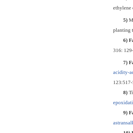
ethylene 
5)
M
planting 
6)
F
316: 129
7)
F
acidity-a
123:517
8)
T
epoxidati
9)
F
astransal
10)