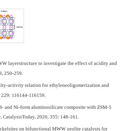
WW layerstructure to investigate the effect of acidity and
8, 250-259.
ity-activity relation for ethyleneoligomerization and
, 229: 116144-116159.
r H- and Ni-form aluminosilicate composite with ZSM-5
y, CatalysisToday, 2020, 355: 148-161.
 nickelsites on bifunctional MWW zeolite catalysts for