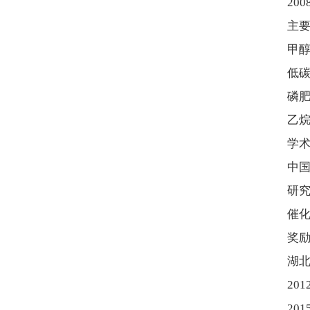
20
主
甲醇
低
磷
乙
学
中
研
催
奖
湖
20
20