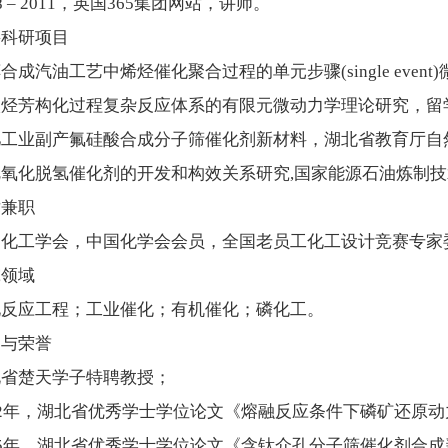
08 – 2011，英国365集团网站，讲师。
要科研项目
合成汽油工艺中烯烃催化聚合过程的单元步骤(single ev
碳烃芳构化过程复杂反应体系的有限元微动力学理论研究，留
肥工业副产氟硅酸合成分子筛催化剂新材料，湖北省教育厅自
烷氧化脱氢催化剂的开发和构效关系研究,国家能源石油炼制
术兼职
国化工学会，中国化学会会员，全国老员工化工设计竞赛专家
究领域
化反应工程；工业催化；有机催化；磷化工。
励与荣誉
北省楚天学子特聘教授；
12年，湖北省优秀学士学位论文《熔融反应条件下磷矿还原
15年，湖北省优秀学士学位论文《含钛介孔分子筛催化剂合