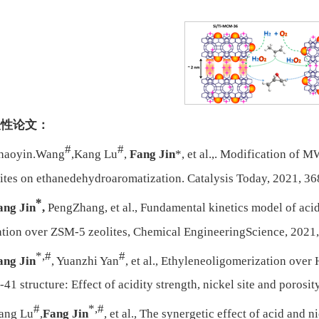
表性论文：
#
#
haoyin.Wang
,Kang Lu
,
Fang Jin
*, et al.,. Modification of M
ites on ethanedehydroaromatization. Catalysis Today, 2021, 36
*
ang Jin
,
PengZhang, et al., Fundamental kinetics model of acid
ation over ZSM-5 zeolites, Chemical EngineeringScience, 2021
*,#
#
ang Jin
, Yuanzhi Yan
, et al., Ethyleneoligomerization ove
 structure: Effect of acidity strength, nickel site and porosit
#
*,#
ang Lu
,
Fang Jin
, et al., The synergetic effect of acid and