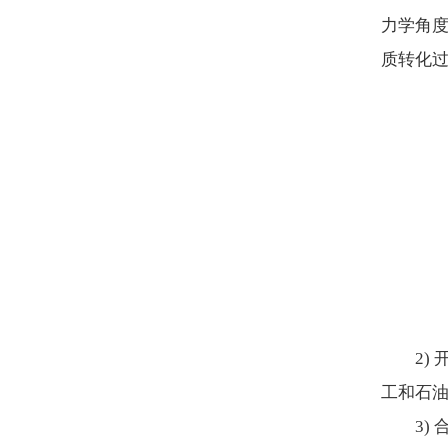
力学角
质转化过
2
工和石
3