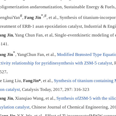
oligomerization andaromatization, Sustainable Energy & Fuels
#
*,#
enghuiYan
,
Fang Jin
, et al., Synthesis of titanium-inco
treatment of ERB-1 asan epoxidation catalyst, Industrial & En
ang Jin
, Yang Chun Fan, et al, Single-eventkinetic modeling o
-141.
*
ang Jin
, YangChun Fan, et al.,
Modified Brønsted Type Equati
ctivity relationship for pyridinesynthesis with ZSM-5 catalyst
, 
-527
.
ie Liang Liu,
FangJin
*
, et al.,
Synthesis of titanium containing
on catalyst
,
Catalysis Today
, 2017, 297: 316-323
ang Jin
, Xianqiao Wang, et al.,
Synthesis ofZSM-5 with the silic
kylation catalyst
,
Chinese Journal of Chemical Engineering
, 20
Fang Jin
, Y.X. Wu, et al., Effect of Ti incorporatedMWW suppor