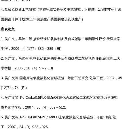
4.
盐酸乙脒新工艺研究（主持完成实验室及中试研究，正在进行
1
万吨
/
年生产装
置的设计并计划
2011
年完成生产装置的建设及试生产）
发表论文
1.
吴广文，马沛生等
.
掺杂钙钛矿载体制备及合成碳酸二苯酯活性评价
.
天津大学
学报，
2006
，
4
（
177
）
385
～
389
（
EI
）
2.
吴广文，马沛生等
.
钙钛矿载体的制备及合成碳酸二苯酯活性评价
.
武汉理工大
学学报，
2006
，
28
（
4
）
5
～
7.(EI)
3.
吴广文等
.
固定床法氧化羰基化合成碳酸二苯酯工艺研究
.
化学工程，
2007
，
35
(12)71
～
74
（
EI
）
4.
吴广文等
. Pd-Cu/La0.5Pb0.5MnO3
催化合成碳酸二苯酯的宏观动力学研究
.
燃料化学学报，
2007
，
35
（
4
）
509
～
512.
5.
吴广文等
. Pd-Cu/La0.5Pb0.5MnO3
上氧化羰基化合成碳酸二苯酯
.
精细化
工，
2007
，
24
（
9
）
923
～
926.