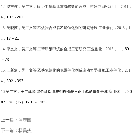
12.
梁吉连，吴广文，解世伟
.
氨基胍重碳酸盐的合成工艺研究
.
现代化工，
2011
，
6
，
197
～
201
13.
吴晓茜，吴广文等
.
乙炔法合成氯乙烯催化剂的研究进展
.
工业催化，
2013
，
1
1
，
17
～
21
14.
李文文，吴广文等
.
二苯甲酰甲烷的合成工艺研究
.
工业催化，
2013
，
11
，
69
～
73
15.
汪新鑫，吴广文等
.
乙炔氢氯化的低汞催化剂反应动力学研究
.
工业催化，
201
4
，
392
～
397
16.
吴广文，王广建等
.
绿色环保增塑剂柠檬酸三正丁酯的催化合成
.
应用化工，
20
07
，
36
（
12
）
1201
～
1203
上一篇：
闫志国
下一篇：
杨昌炎