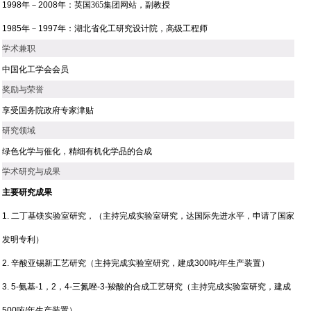
1998
年－
2008
年
：
英国365集团网站，副教授
1985
年－
1997
年
：
湖北省化工研究设计院，高级工程师
学术兼职
中国化工学会会员
奖励与荣誉
享受国务院政府专家津贴
研究领域
绿色化学与催化，精细有机化学品的合成
学术研究与成果
主要研究成果
1.
二丁基镁实验室研究，（主持完成实验室研究，达国际先进水平，申请了国家
发明专利）
2.
辛酸亚锡新工艺研究（主持完成实验室研究，建成
300
吨
/
年生产装置）
3. 5-
氨基
-1
，
2
，
4-
三氮唑
-3-
羧酸的合成工艺研究（主持完成实验室研究，建成
500
吨
/
年生产装置）