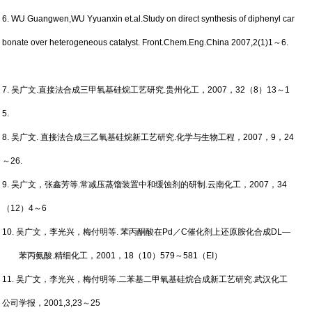
6. WU Guangwen,WU Yyuanxin et.al.Study on direct synthesis of diphenyl car
bonate over heterogeneous catalyst. Front.Chem.Eng.China 2007,2(1)1
～
6.
7.
吴广文
.
直接法合成三甲氧基硅烷工艺研究
.
贵州化工，
2007
，
32
（
8
）
13
～
1
5.
8.
吴广文
.
直接法合成三乙氧基硅烷新工艺研究
.
化学与生物工程，
2007
，
9
，
24
～
26.
9.
吴广文，张鑫芳等
.
常减压蒸馏装置中和缓蚀剂的研制
.
云南化工，
2007
，
34
（
12
）
4
～
6
10.
吴广文，李光兴，梅付明等
.
苯丙酮酸在
Pd
／
C
催化剂上还原胺化合成
DL—
苯丙氨酸
.
精细化工，
2001
，
18
（
10
）
579
～
581
（
EI
）
11.
吴广文，李光兴，梅付明等
.
二苯基二甲氧基硅烷合成新工艺研究
.
武汉化工
公司学报，
2001,3,23
～
25