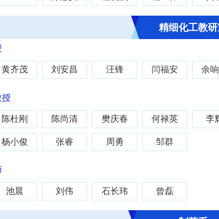
精细化工教研
授
黄齐茂
刘安昌
汪锋
闫福安
余
教授
陈杜刚
陈尚清
樊庆春
何禄英
李
杨小俊
张睿
周勇
邹群
师
池晨
刘伟
石长玮
曾磊