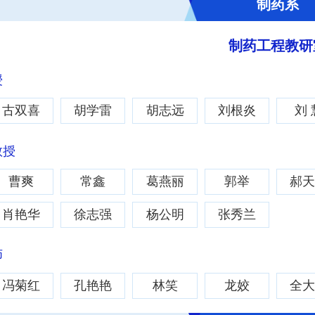
制药系
制药工程教研
授
古双喜
胡学雷
胡志远
刘根炎
刘 
教授
曹爽
常鑫
葛燕丽
郭举
郝
肖艳华
徐志强
杨公明
张秀兰
师
冯菊红
孔艳艳
林笑
龙姣
全