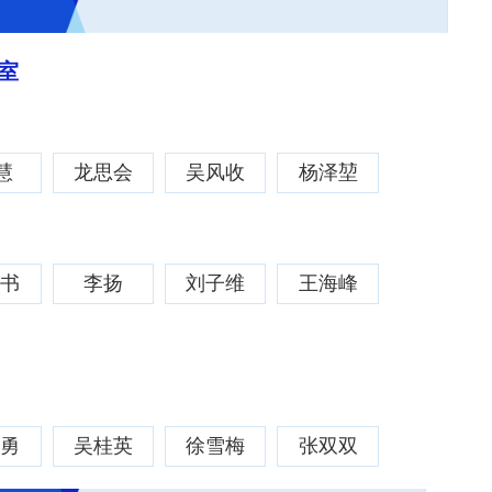
室
慧
龙思会
吴风收
杨泽堃
天书
李扬
刘子维
王海峰
大勇
吴桂英
徐雪梅
张双双