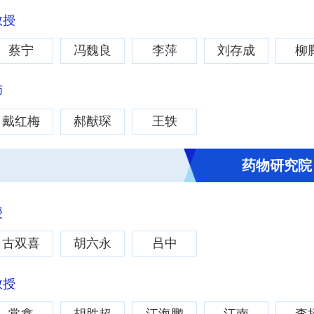
教授
蔡宁
冯魏良
李萍
刘存成
柳
师
戴红梅
郝猷琛
王轶
药物研究院
授
古双喜
胡六永
吕中
教授