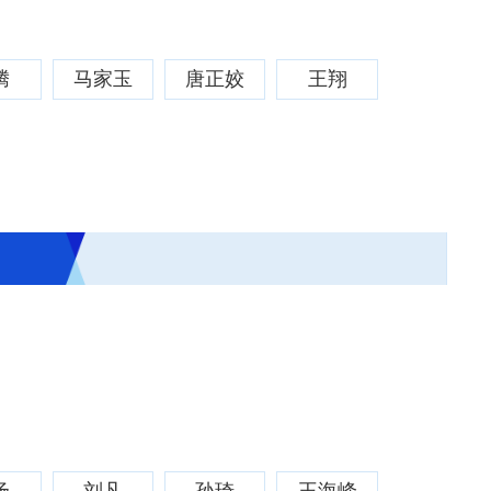
腾
马家玉
唐正姣
王翔