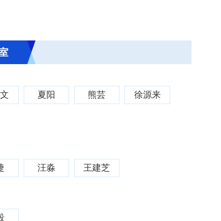
室
广文
夏阳
熊芸
徐源来
捷
汪淼
王建芝
毅