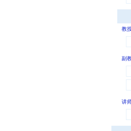
教
副
讲