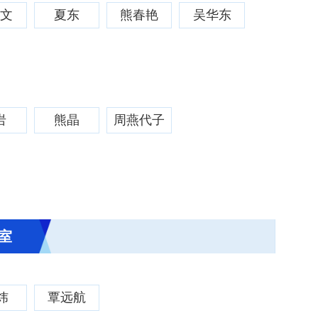
存文
夏东
熊春艳
吴华东
岩
熊晶
周燕代子
室
炜
覃远航