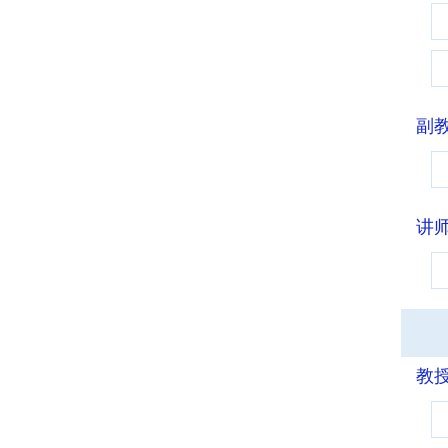
副
讲
教