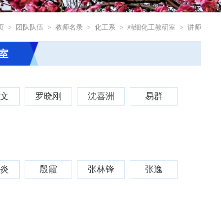
页
>
团队队伍
>
教师名录
>
化工系
>
精细化工教研室
>
讲师
室
秉文
罗晓刚
沈喜洲
易群
昌炎
殷霞
张林锋
张逸