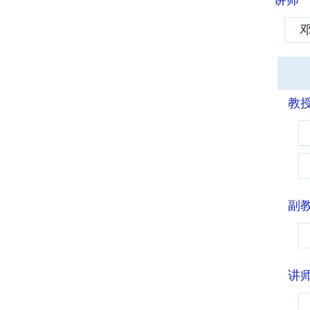
讲师
教
副
讲