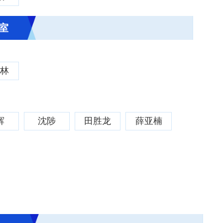
室
响林
辉
沈陟
田胜龙
薛亚楠