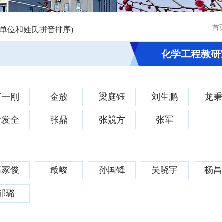
首
以单位和姓氏拼音排序)
化学工程教研
丁一刚
金放
梁庭钰
刘生鹏
龙
喻发全
张鼎
张競方
张军
授
高家俊
戢峻
孙国锋
吴晓宇
杨
邹璐