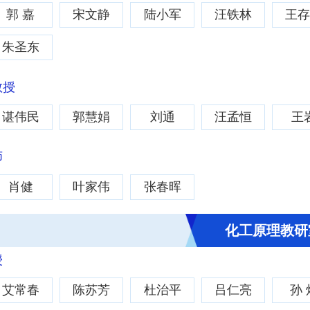
郭 嘉
宋文静
陆小军
汪铁林
王
朱圣东
教授
谌伟民
郭慧娟
刘通
汪孟恒
王
师
肖健
叶家伟
张春晖
化工原理教研
授
艾常春
陈苏芳
杜治平
吕仁亮
孙 