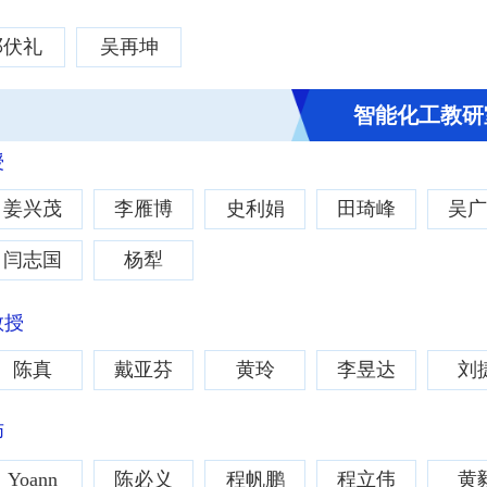
邓伏礼
吴再坤
智能化工教研
授
姜兴茂
李雁博
史利娟
田琦峰
吴
闫志国
杨犁
教授
陈真
戴亚芬
黄玲
李昱达
刘
师
Yoann
陈必义
程帆鹏
程立伟
黄