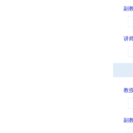
副
讲
教
副