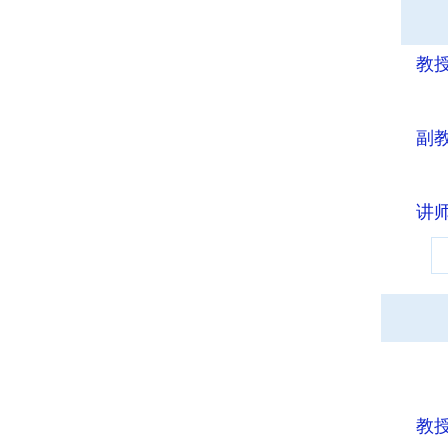
教
副
讲
教